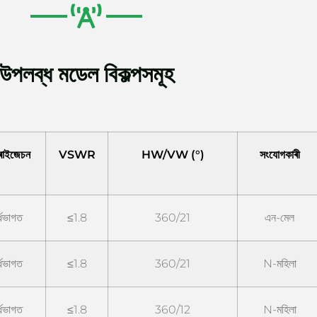
উপলব্ধ মডেল বিকল্পসমূহ
ৰাইজেচন
VSWR
HW/VW (°)
সংযোগকাৰী
দ্ধভাগত
≤1.8
360/21
এন-মেল
দ্ধভাগত
≤1.8
360/21
N-মহিলা
দ্ধভাগত
≤1.8
360/12
N-মহিলা