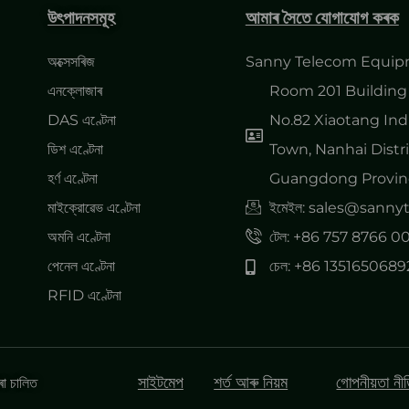
উৎপাদনসমূহ
আমাৰ সৈতে যোগাযোগ কৰক
অক্সেসৰিজ
Sanny Telecom Equipm
এনক্লোজাৰ
Room 201 Building 
DAS এণ্টেনা
No.82 Xiaotang Ind
ডিশ এণ্টেনা
Town, Nanhai Distri
হৰ্ণ এণ্টেনা
Guangdong Provinc
মাইক্রোৱেভ এণ্টেনা
ইমেইল: sales@sann
অমনি এণ্টেনা
টেল: +86 757 8766 0
পেনেল এণ্টেনা
চেল: +86 1351650689
RFID এণ্টেনা
সাইটমেপ
শৰ্ত আৰু নিয়ম
গোপনীয়তা নী
া চালিত