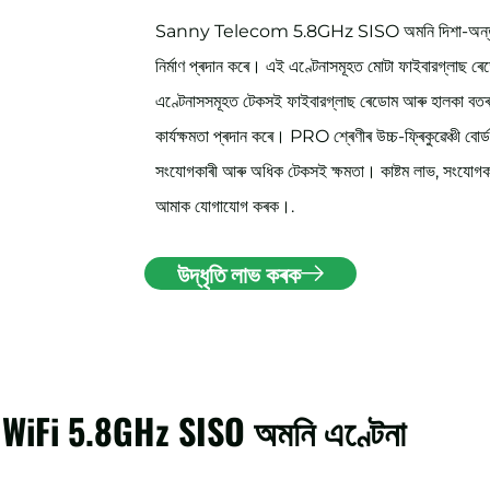
Sanny Telecom 5.8GHz SISO অমনি দিশা-অন্তৰ্ভুক্ত
নিৰ্মাণ প্ৰদান কৰে। এই এণ্টেনাসমূহত মোটা ফাইবারগ্লাছ ৰ
এণ্টেনাসসমূহত টেকসই ফাইবারগ্লাছ ৰেডোম আৰু হালকা বতৰ
কাৰ্যক্ষমতা প্ৰদান কৰে। PRO শ্ৰেণীৰ উচ্চ-ফ্ৰিকুৱেঞ্চী বো
সংযোগকাৰী আৰু অধিক টেকসই ক্ষমতা। কাষ্টম লাভ, সংযোগকাৰী
আমাক যোগাযোগ কৰক।.
উদ্ধৃতি লাভ কৰক
 WiFi 5.8GHz SISO অমনি এণ্টেনা