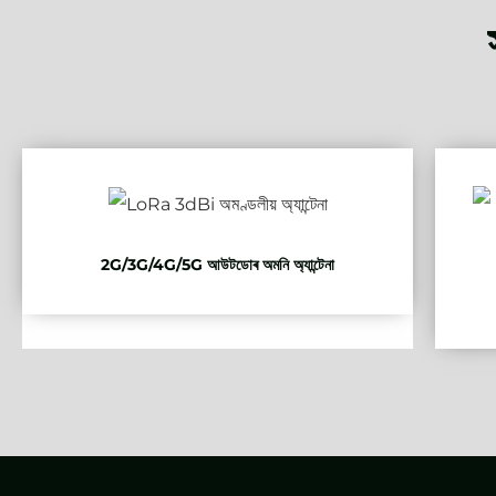
2G/3G/4G/5G আউটডোৰ অমনি অ্যান্টেনা