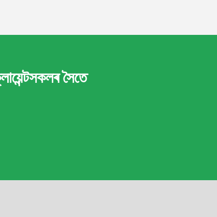
ায়েন্টসকলৰ সৈতে