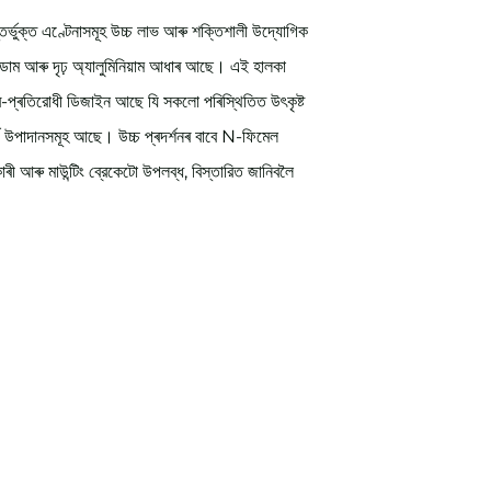
 এণ্টেনাসমূহ উচ্চ লাভ আৰু শক্তিশালী উদ্যোগিক
েডোম আৰু দৃঢ় অ্যালুমিনিয়াম আধাৰ আছে। এই হালকা
-প্ৰতিরোধী ডিজাইন আছে যি সকলো পৰিস্থিতিত উৎকৃষ্ট
র্ড উপাদানসমূহ আছে। উচ্চ প্ৰদৰ্শনৰ বাবে N-ফিমেল
 আৰু মাউন্টিং ব্রেকেটো উপলব্ধ, বিস্তারিত জানিবলৈ