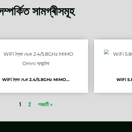
সম্পৰ্কিত সামগ্ৰীসমূহ
WiFi দ্বৈত বেণ্ড 2.4/5.8GHz MIMO...
WiFi 5.
1
2
পৰৱৰ্তী »