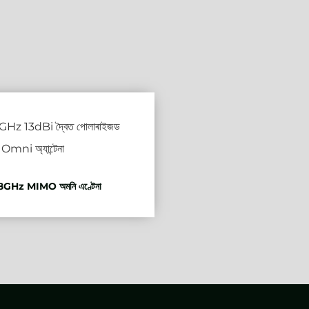
8GHz MIMO অমনি এণ্টেনা