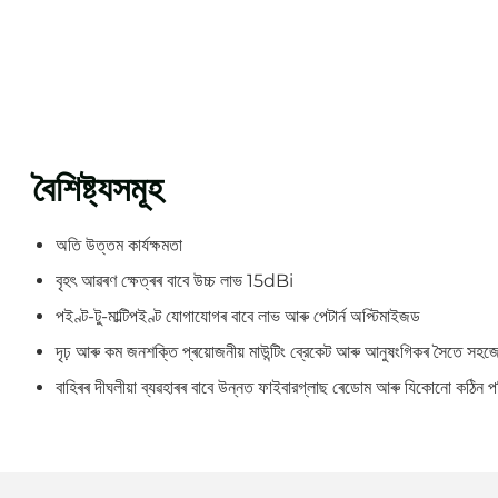
বৈশিষ্ট্যসমূহ
অতি উত্তম কাৰ্যক্ষমতা
বৃহৎ আৱৰণ ক্ষেত্ৰৰ বাবে উচ্চ লাভ 15dBi
পইণ্ট-টু-মাল্টিপইণ্ট যোগাযোগৰ বাবে লাভ আৰু পেটাৰ্ন অপ্টিমাইজড
দৃঢ় আৰু কম জনশক্তি প্ৰয়োজনীয় মাউন্টিং ব্রেকেট আৰু আনুষংগিকৰ সৈতে সহজ
বাহিৰৰ দীঘলীয়া ব্যৱহাৰৰ বাবে উন্নত ফাইবারগ্লাছ ৰেডোম আৰু যিকোনো কঠিন প