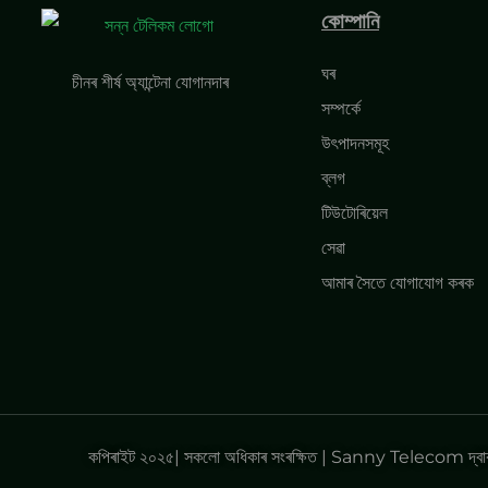
কোম্পানি
ঘৰ
চীনৰ শীৰ্ষ অ্যান্টেনা যোগানদাৰ
সম্পৰ্কে
উৎপাদনসমূহ
ব্লগ
টিউটোৰিয়েল
সেৱা
আমাৰ সৈতে যোগাযোগ কৰক
কপিৰাইট ২০২৫| সকলো অধিকাৰ সংৰক্ষিত | Sanny Telecom দ্বাৰ