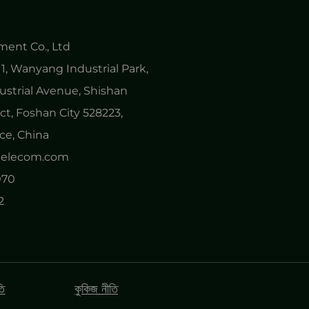
ent Co., Ltd
1, Wanyang Industrial Park,
ustrial Avenue, Shishan
ct, Foshan City 528223,
e, China
ytelecom.com
070
2
তি
কুকিজ নীতি