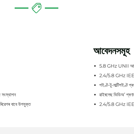
আবেদনসমূহ
5.8 GHz UNII আৰ
2.4/5.8 GHz IEE
পইণ্ট-টু-মাল্টিপইণ্ট প্
ে সংস্থাপন
ৱাইৰলেছ ভিডিঅ’ প্ৰণা
ৰিৱেশৰ বাবে উপযুক্ত
2.4/5.8 GHz IEE