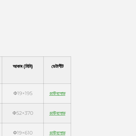
আকাৰ (মিমি)
ডেটাশীট
Φ19×195
ডাউনলোড
Φ52×370
ডাউনলোড
Φ19×610
ডাউনলোড