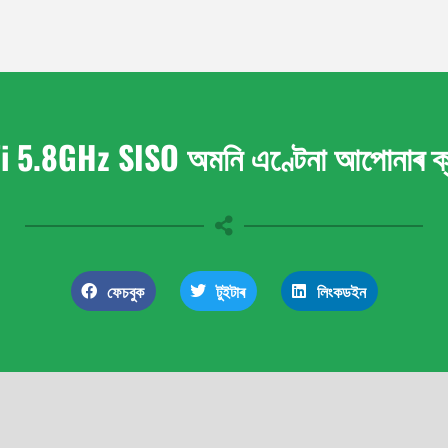
Fi 5.8GHz SISO অমনি এণ্টেনা আপোনাৰ ক্ল
ফেচবুক
টুইটাৰ
লিংকডইন