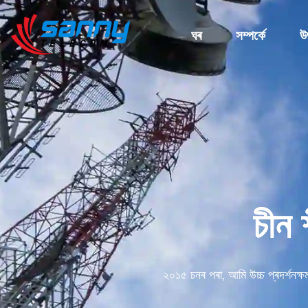
ঘৰ
সম্পৰ্কে
উ
চীন শ
২০১৫ চনৰ পৰা, আমি উচ্চ প্ৰদৰ্শনক্ষ