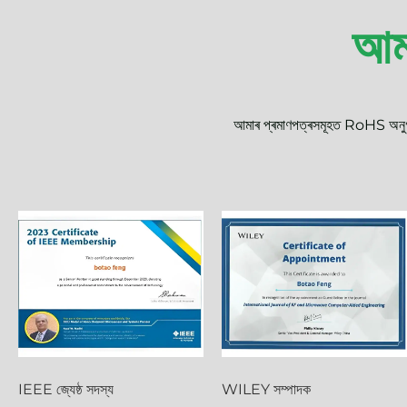
অধিক জানক
আম
আমাৰ প্ৰমাণপত্ৰসমূহত RoHS অনুগত
IEEE জ্যেষ্ঠ সদস্য
WILEY সম্পাদক