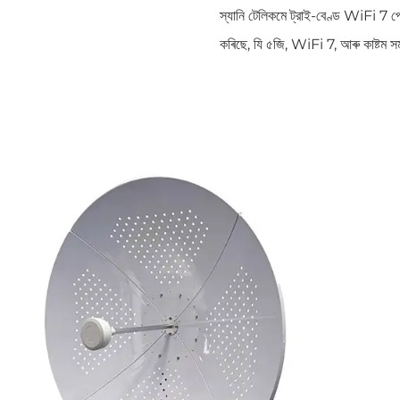
স্যানি টেলিকমে ট্রাই-বেণ্ড WiFi 7 পে
কৰিছে, যি ৫জি, WiFi 7, আৰু কাষ্টম 