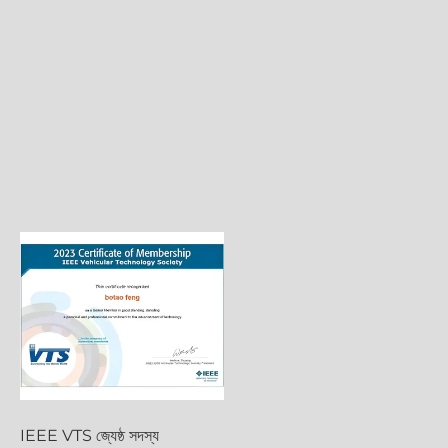
অধিক জানক
IEEE VTS জ্যেষ্ঠ সদস্য