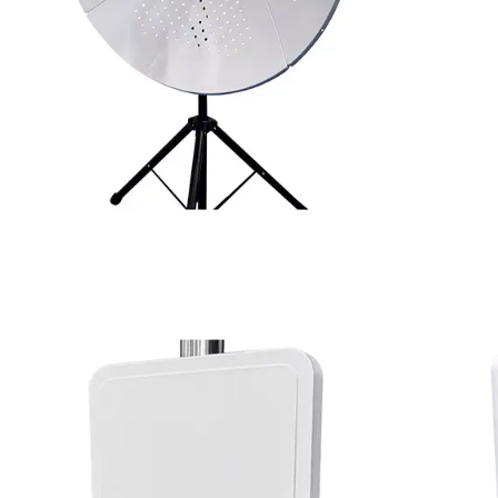
১.২মি/৪ফুট ৪-অংশ পিজ্জা
ডিশ অ্যান্টেনা
অধিক জানক