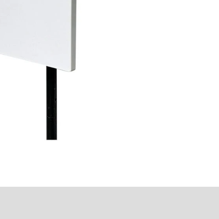
2.4-2.5/4.9-7.2GHz
Bi MIMO 6x6 পেনেল
এণ্টেনা