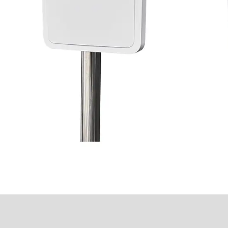
৪.৯-৭.২গিগাহাৰ্জ ১৯ডিবি
MIMO পেনেল অ্যান্টেনা