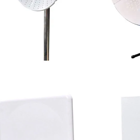
০.৬মি/২ফুট ৪-অংশ পিজ্জা
WiFi
ডিশ অ্যান্টেনা
অধিক জানক