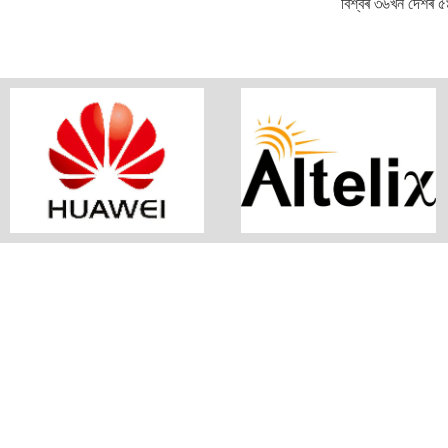
বিশ্বৰ ৩৬খন দেশৰ ৫৯