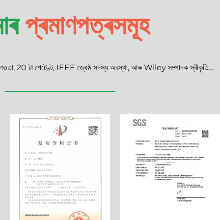
অধিক জানক
াৰ
প
ৰ
ম
ণ
প
ত
ৰ
স
ম
হ
তা, 20 টা পেটেণ্ট, IEEE জ্যেষ্ঠ সদস্য অৱস্থা, আৰু Wiley সম্পাদক স্বীকৃতি…