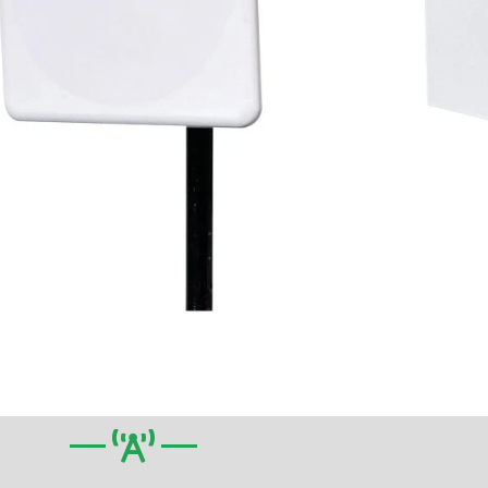
৪.৯-৭.২গিগাহাৰ্জ ২৩ডিবি
MIMO পেনেল অ্যান্টেনা
19d