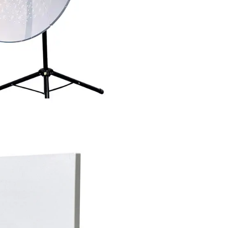
 7 ১.২মি/৪ফুট ৪-অংশ
পিজ্জা ডিশ অ্যান্টেনা
অধিক জানক