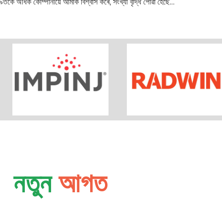
তকৈ অধিক কোম্পানীয়ে আমাক বিশ্বাস কৰে, সংখ্যা বৃদ্ধি পোৱা হৈছে…
নতুন
আ
গ
ত