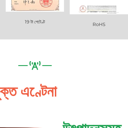
19 টা পেটেণ্ট
RoHS
ুক্ত এণ্টেনা
উৎপাদনসমূহ