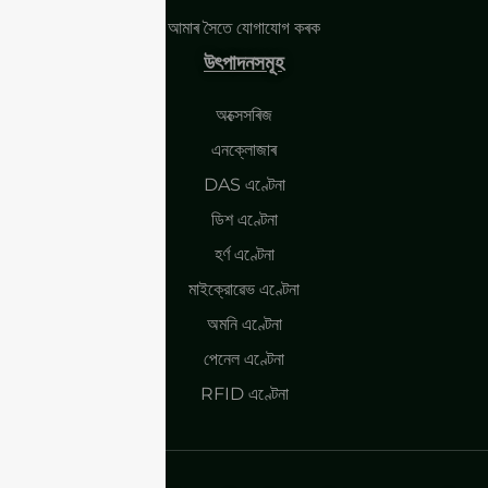
আমাৰ সৈতে যোগাযোগ কৰক
উৎপাদনসমূহ
অক্সেসৰিজ
এনক্লোজাৰ
DAS এণ্টেনা
ডিশ এণ্টেনা
হৰ্ণ এণ্টেনা
মাইক্রোৱেভ এণ্টেনা
অমনি এণ্টেনা
পেনেল এণ্টেনা
RFID এণ্টেনা