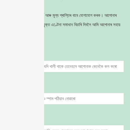
এক মুক্ত পৰামৰ্শ আৰু মূল্য প্ৰাপ্তিৰ বাবে যোগাযোগ কৰক। আপোনাৰ
প্ৰকল্পৰ বাবে উপযুক্ত এণ্টেনা সমাধান বিচাৰি দিবলৈ আমি আপোনাৰ সহায়
কৰিব।.
নাম
ইমেইল
ফোন