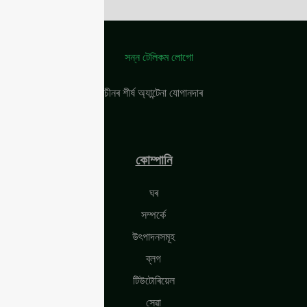
চীনৰ শীৰ্ষ অ্যান্টেনা যোগানদাৰ
কোম্পানি
ঘৰ
সম্পৰ্কে
উৎপাদনসমূহ
ব্লগ
টিউটোৰিয়েল
সেৱা