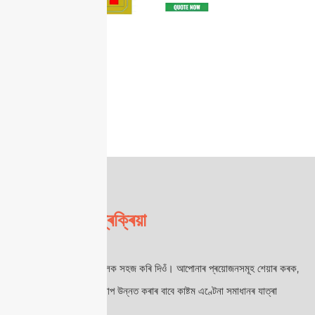
কাষ্টম এণ্টেনা
প্ৰক্ৰিয়া
আমাৰ কাৰখানাত, আমি জটিলক সহজ কৰি দিওঁ। আপোনাৰ প্ৰয়োজনসমূহ শেয়াৰ কৰক,
আৰু আমি আপোনাৰ কাৰ্যকলাপ উন্নত কৰাৰ বাবে কাষ্টম এণ্টেনা সমাধানৰ যাত্ৰা
আৰম্ভ কৰো।.