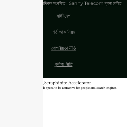
কপিৰাইট ২০২৫| সকলো অধিকাৰ সংৰক্ষিত | Sanny Telecom দ্বাৰা চালিত
সাইটমেপ
শৰ্ত আৰু নিয়ম
গোপনীয়তা নীতি
কুকিজ নীতি
BannerText_Seraphinite Accelerator
Turns on site high speed to be attractive for people and search engines.