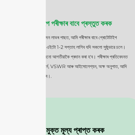
হয়।.
প্ৰোটোটাইপ পৰীক্ষাৰ বাবে প্ৰস্তুত কৰক
আপোনাৰ অনুমোদন লাভৰ পাছত, আমি পৰীক্ষাৰ বাবে প্ৰোটোটাইপ
প্ৰস্তুত কৰিম। এইটো 1-2 সপ্তাহ লাগিব যদি সকলো সুষ্ঠুভাৱে চলে।
পৰীক্ষাৰ প্ৰতিবেদনো আগতীয়াকৈ প্ৰদান কৰা হ'ব। পৰীক্ষাৰ প্ৰতিবেদনত
ৰেডিয়েশ্যন পেটাৰ্ন, VSWR আৰু আইসোলেশ্যন, অক্ষ অনুপাত, আদি
অন্তর্ভুক্ত থাকিব।.
মুক্ত মূল্য প্ৰাপ্ত কৰক