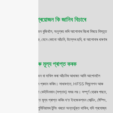
আপোনাৰ প্ৰয়োজন কি জানিব বিচাৰে
আপোনাৰ প্ৰয়োজন বুজিবলৈ, অনুগ্ৰহ কৰি আপোনাৰ বিচৰা বিষয়ে বিস্তৃত
তথ্য প্ৰদান কৰক, যেনে কোনো আঁচনি, উল্লেখ ছবি, বা আপোনাৰ ধাৰণাৰ
বৰ্ণনা।.
সমাধান আৰু মূল্য প্ৰাপ্ত কৰক
আপোনাৰ প্ৰয়োজন বা দাখিল কৰা আঁচনিৰ আধাৰত আমি আপোনালৈ
সৰ্বোত্তম সমাধান প্ৰদান কৰিম। সাধাৰণতে, HFSS সিমুলেশন আৰু
ডিজাইন প্ৰক্ৰিয়া কেইদিনমান (সপ্তাহ) সময় লয়। সম্পূৰ্ণ হোৱাৰ পাছত,
আপুনি এক বিস্তৃত মূল্য প্ৰাপ্ত কৰিব য'ত ইনজেকশ্যন মোল্ডিং, ষ্টেম্পিং,
বা ডাই-কাষ্টিং এলুমিনিয়ামৰ টুলিং খৰচো অন্তর্ভুক্ত থাকিব, যদি প্ৰযোজ্য