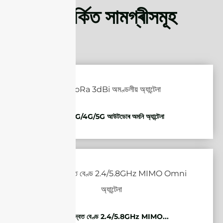
সম্পৰ্কিত সামগ্ৰীসমূহ
2G/3G/4G/5G আউটডোৰ অমনি অ্যান্টেনা
WiFi দ্বৈত বেণ্ড 2.4/5.8GHz MIMO...