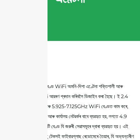
সন্নি টেলিকম ত্ৰি-বেণ্ড WiFi অমনি-দিশা এণ্টেনা শক্তিশালী আৰু
বিশ্বাসযোগ্য WiFi আৱৰণ প্ৰদান কৰিবলৈ ডিজাইন কৰা হৈছে। ই 2.4
GHz, 5 GHz আৰু 5.925-7.125GHz WiFi বেণ্ডত কাম কৰে,
যিবোৰ সাধাৰণতে ঘৰ আৰু কাৰ্যালয় নেটৱৰ্কৰ বাবে ব্যৱহৃত হয়, লগতে 4.9
GHz পাব্লিক সেফটি বেণ্ড যি জরুৰী সেৱাসমূহৰ দ্বাৰা ব্যৱহৃত হয়। এই
এণ্টেনা হালকা কিন্তু টেকসই ফাইবারগ্লাছ ৰেডোমেৰে তৈয়াৰ, যি অভ্যন্তৰীণ