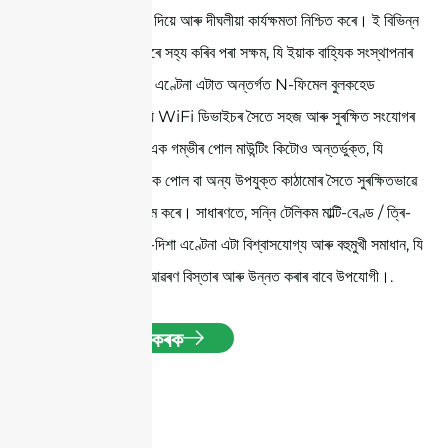
উপাদানসমূহক সুৰক্ষা দিয়ে আৰু দীঘলীয়া কাৰ্যক্ষমতা নিশ্চিত কৰে। ই বিভিন্ন
আবহাওয়া পৰিস্থিতিৰে সহ্য কৰিব পৰা সক্ষম, যি ইয়াক বাহ্যিক সংস্থাপনাৰ
বাবে উপযুক্ত কৰে। এণ্টেনা এটাত অন্তৰ্গত N-ফিমেল বুলকহেড
সংযোগকাৰী আছে, যি WiFi ডিভাইচৰ সৈতে সহজ আৰু সুৰক্ষিত সংযোগৰ
সুবিধা দিয়ে। ইয়াত এক গম্ভীৰ পোল মাউন্টিং কিটোও অন্তর্ভুক্ত, যি
আপোনাক এণ্টেনা এক পোল বা অন্য উপযুক্ত কাঠামোৰ সৈতে সুৰক্ষিতভাৱে
সংযোগ কৰিবলৈ সক্ষম কৰে। সাধাৰণতে, সন্নি টেলিকম মাল্টি-বেণ্ড / ত্ৰি-
বেণ্ড WiFi অমনি-দিশা এণ্টেনা এটা বিশ্বাসযোগ্য আৰু বহুমুখী সমাধান, যি
বহু বেণ্ডত WiFi আৱৰণ বিস্তাৰ আৰু উন্নত কৰাৰ বাবে উপযোগী।.
উদ্ধৃতি লাভ কৰক