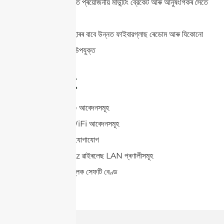
দৃঢ় আৰু কম জনশক্তি প্ৰয়োজনীয় মাউন্টিং ব্রেকেট আৰু আনুষংগিকৰ সৈতে
সহজে সংস্থাপন
বাহিৰৰ দীঘলীয়া ব্যৱহাৰৰ বাবে উন্নত ফাইবারগ্লাছ ৰেডোম আৰু যিকোনো
কঠিন পৰিৱেশৰ বাবে উপযুক্ত
আবেদনসমূহ
802.11n/ax/be আবেদনসমূহ
WiMAX আৰু WiFi আবেদনসমূহ
পইণ্ট-টু-মাল্টিপইণ্ট যোগাযোগ
2.4/5/7.125GHz ৱাইৰলেছ LAN প্ৰণালীসমূহ
ভূমি সুৰক্ষা আৰু পাব্লিক সেফটি বেণ্ড