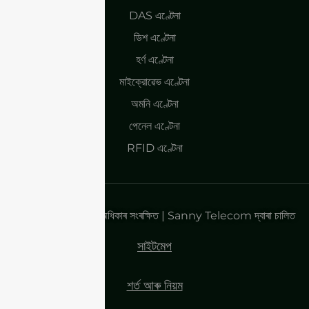
DAS এণ্টেনা
ডিশ এণ্টেনা
হৰ্ণ এণ্টেনা
মাইক্রোৱেভ এণ্টেনা
অমনি এণ্টেনা
পেনেল এণ্টেনা
RFID এণ্টেনা
কপিৰাইট ২০২৫| সকলো অধিকাৰ সংৰক্ষিত | Sanny Telecom দ্বাৰা চালিত
সাইটমেপ
শৰ্ত আৰু নিয়ম