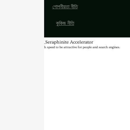
গোপনীয়তা নীতি
কুকিজ নীতি
BannerText_Seraphinite Accelerator
Turns on site high speed to be attractive for people and search engines.