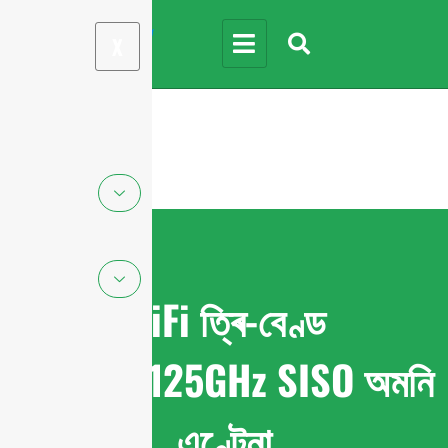
X
WiFi ত্ৰি-বেণ্ড
2.4/5/7.125GHz SISO অমনি
এণ্টেনা