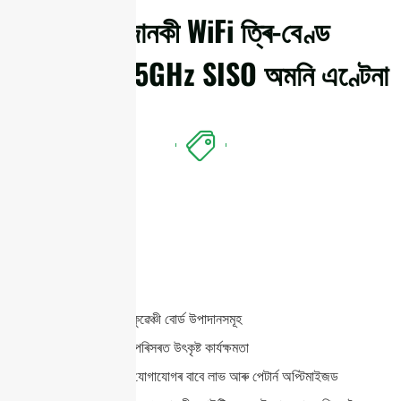
বিশদ জানকী WiFi ত্ৰি-বেণ্ড
2.4/5/7.125GHz SISO অমনি এণ্টেনা
বৈশিষ্ট্যসমূহ
পাৰম্পৰিক উচ্চ-ফ্ৰিকুৱেঞ্চী বোর্ড উপাদানসমূহ
দ্বৈত বেণ্ডৰ সমগ্ৰ পৰিসৰত উৎকৃষ্ট কাৰ্যক্ষমতা
পইণ্ট-টু-মাল্টিপইণ্ট যোগাযোগৰ বাবে লাভ আৰু পেটাৰ্ন অপ্টিমাইজড