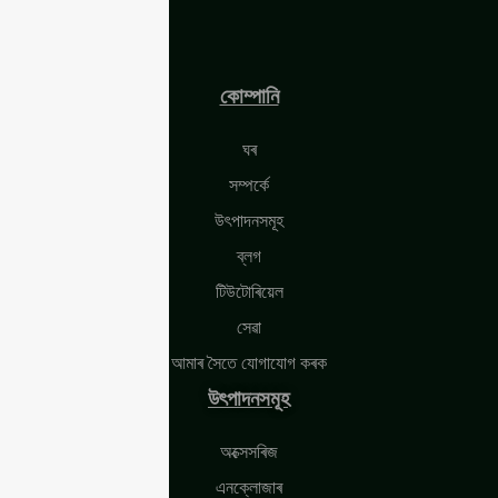
কোম্পানি
ঘৰ
সম্পৰ্কে
উৎপাদনসমূহ
ব্লগ
টিউটোৰিয়েল
সেৱা
আমাৰ সৈতে যোগাযোগ কৰক
উৎপাদনসমূহ
অক্সেসৰিজ
এনক্লোজাৰ