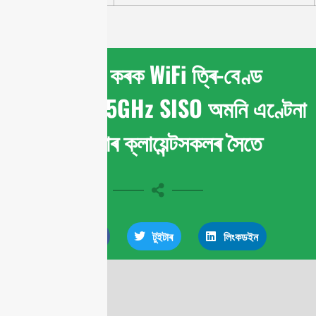
শ্বেয়াৰ কৰক WiFi ত্ৰি-বেণ্ড
2.4/5/7.125GHz SISO অমনি এণ্টেনা
আপোনাৰ ক্লায়েন্টসকলৰ সৈতে
ফেচবুক
টুইটাৰ
লিংকডইন