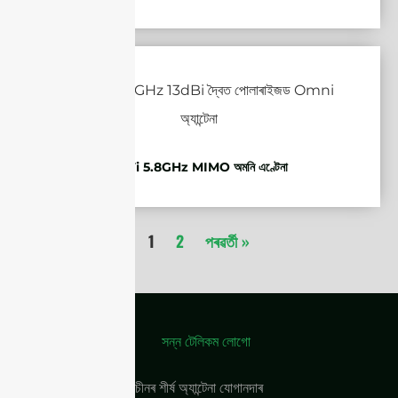
WiFi 5.8GHz MIMO অমনি এণ্টেনা
1
2
পৰৱৰ্তী »
চীনৰ শীৰ্ষ অ্যান্টেনা যোগানদাৰ