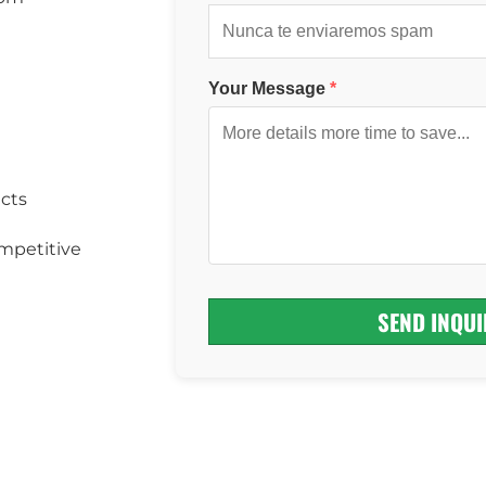
Your Message
*
cts
mpetitive
SEND INQUI