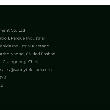
ent Co., Ltd
cio 1, Parque Industrial
nida Industrial Xiaotang,
strito Nanhai, Ciudad Foshan
de Guangdong, China
o: sales@sannytelecom.com
0070
92