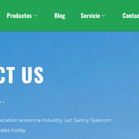
Productos
Blog
Servicio
Conta
CT US
ication antenna industry. Let Sanny Telecom
sales today