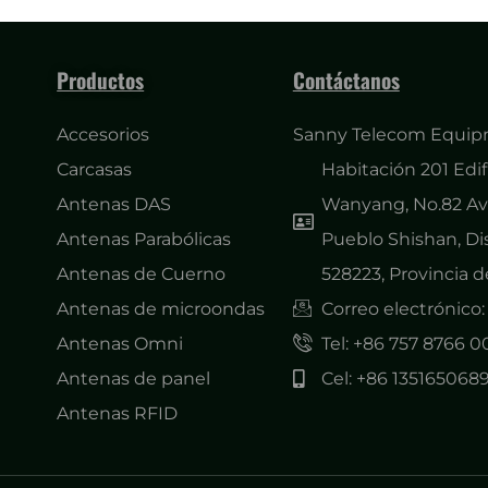
Productos
Contáctanos
Accesorios
Sanny Telecom Equipm
Carcasas
Habitación 201 Edifi
Antenas DAS
Wanyang, No.82 Ave
Antenas Parabólicas
Pueblo Shishan, Di
Antenas de Cuerno
528223, Provincia 
Antenas de microondas
Correo electrónic
Antenas Omni
Tel: +86 757 8766 
Antenas de panel
Cel: +86 135165068
Antenas RFID