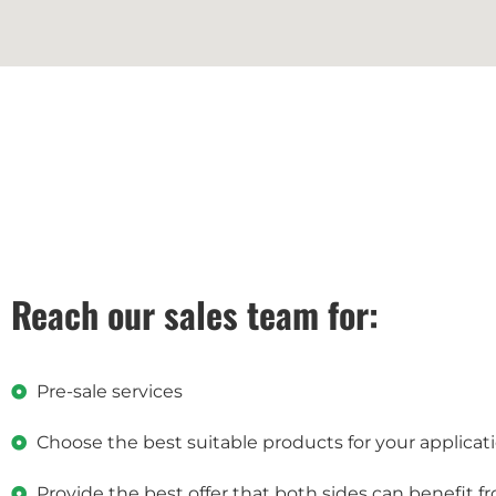
Reach our sales team for:
Pre-sale services
Choose the best suitable products for your applicat
Provide the best offer that both sides can benefit f