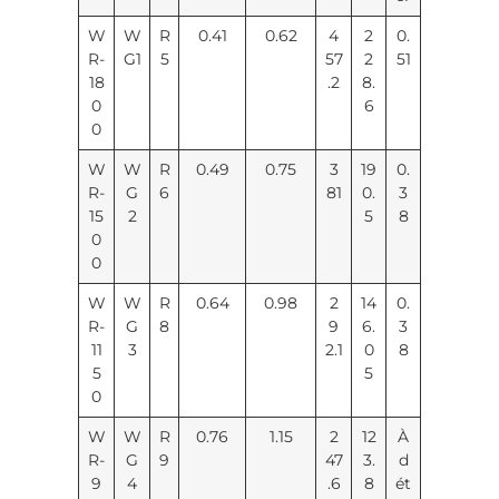
W
W
R
0.41
0.62
4
2
0.
R-
G1
5
57
2
51
18
.2
8.
0
6
0
W
W
R
0.49
0.75
3
19
0.
R-
G
6
81
0.
3
15
2
5
8
0
0
W
W
R
0.64
0.98
2
14
0.
R-
G
8
9
6.
3
11
3
2.1
0
8
5
5
0
W
W
R
0.76
1.15
2
12
À
R-
G
9
47
3.
d
9
4
.6
8
ét