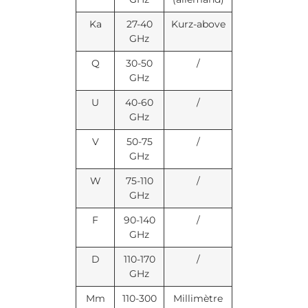
Ka
27-40
Kurz-above
GHz
Q
30-50
/
GHz
U
40-60
/
GHz
V
50-75
/
GHz
W
75-110
/
GHz
F
90-140
/
GHz
D
110-170
/
GHz
Mm
110-300
Millimètre