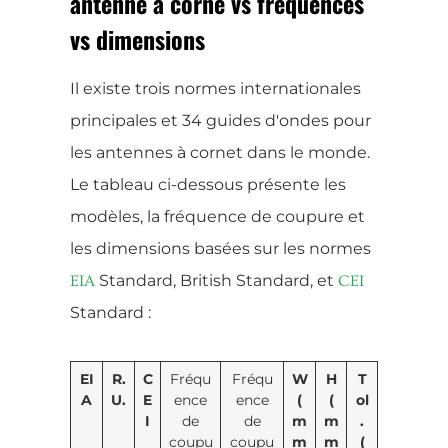
antenne à corne vs fréquences
vs dimensions
Il existe trois normes internationales
principales et 34 guides d'ondes pour
les antennes à cornet dans le monde.
Le tableau ci-dessous présente les
modèles, la fréquence de coupure et
les dimensions basées sur les normes
Standard, British Standard, et
EIA
CEI
Standard :
EI
R.
C
Fréqu
Fréqu
W
H
T
A
U.
E
ence
ence
(
(
ol
I
de
de
m
m
.
coupu
coupu
m
m
(