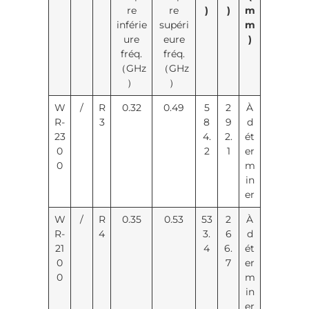
re
re
)
)
m
inférie
supéri
m
ure
eure
)
fréq.
fréq.
（GHz
（GHz
）
）
W
/
R
0.32
0.49
5
2
À
R-
3
8
9
d
23
4.
2.
ét
0
2
1
er
0
m
in
er
W
/
R
0.35
0.53
53
2
À
R-
4
3.
6
d
21
4
6.
ét
0
7
er
0
m
in
er