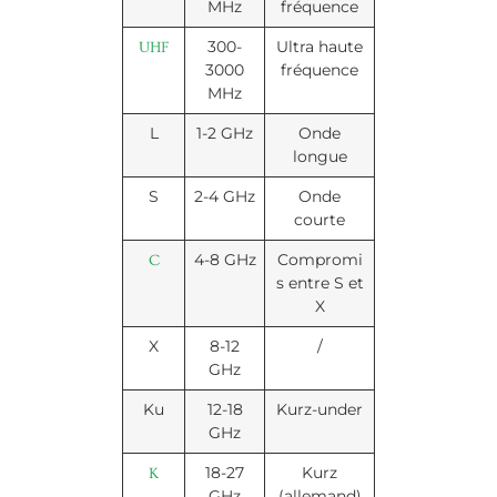
MHz
fréquence
300-
Ultra haute
UHF
3000
fréquence
MHz
L
1-2 GHz
Onde
longue
S
2-4 GHz
Onde
courte
4-8 GHz
Compromi
C
s entre S et
X
X
8-12
/
GHz
Ku
12-18
Kurz-under
GHz
18-27
Kurz
K
GHz
(allemand)