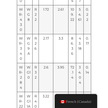
0
4
7
W
W
R
1.72
2.61
10
5
0.
R-
G
2
9.
4.
2
4
8
2
22
61
2
3
0
W
W
R
2.17
3.3
8
4
0.
R-
G
2
6.
3.
17
3
9
6
3
18
4
A
6
0
W
W
R
2.6
3.95
72
3
0.
R-
G1
3
.1
4.
14
2
0
2
4
0
8
4
4
W
W
R
3.22
4.9
5
2
0.
R-
G1
4
8.
9.
12
French (Canada)
22
1A
0
17
0