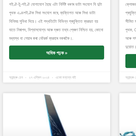
পইণ্ট-টু-পইণ্ট যোগাযোগ হৈছে এটা নিৰ্দিষ্ট ধৰণৰ ডাটা সংযোগ যি দুটা
ক্লোজড
পৃথক এণ্ডপইণ্টক সিধা সংযোগ কৰে, ব্যক্তিগত আৰু সিধা ডাটা
প্ৰযুক্
বিনিময় সুবিধা দিয়ে। এই পদ্ধতিটো বিভিন্ন প্ৰযুক্তিত ব্যৱহৃত হয়
সীমিত 
যাতে নিৰাপদ, বিশ্বাসযোগ্য আৰু দ্ৰুত তথ্য প্ৰেৰণ নিশ্চিত হয়, কোনো
পৃথক, C
মধ্যস্থ বা শেয়াৰ কৰা নেটৱৰ্ক ব্যৱহাৰ নকৰাকৈ।.
আৰু পৰ্
দুয়োত
অধিক পঢ়ক »
অ্যান্ড্ৰু চেন
২৭ এপ্ৰিল ২০২৪
একো মন্তব্য নাই
অ্যান্ড্ৰু