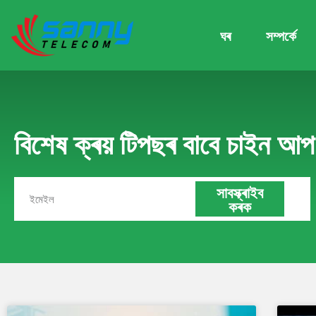
ঘৰ
সম্পৰ্কে
বিশেষ ক্ৰয় টিপছৰ বাবে চাইন আ
সাবস্ক্ৰাইব
কৰক