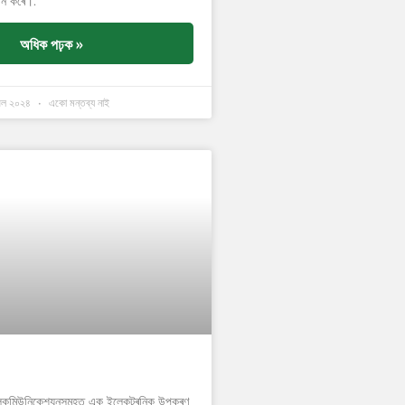
নি কৰে।.
অধিক পঢ়ক »
িল ২০২৪
একো মন্তব্য নাই
েলিকমিউনিকেশ্যনসমূহত এক ইলেকট্ৰনিক উপকৰণ