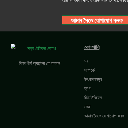
আমালৈ বিবৰণ পঠিয়াব আৰু আমি 12 ঘণ্টাৰ 
আমাৰ সৈতে যোগাযোগ কৰক
কোম্পানি
ঘৰ
চীনৰ শীৰ্ষ অ্যান্টেনা যোগানদাৰ
সম্পৰ্কে
উৎপাদনসমূহ
ব্লগ
টিউটোৰিয়েল
সেৱা
আমাৰ সৈতে যোগাযোগ কৰক