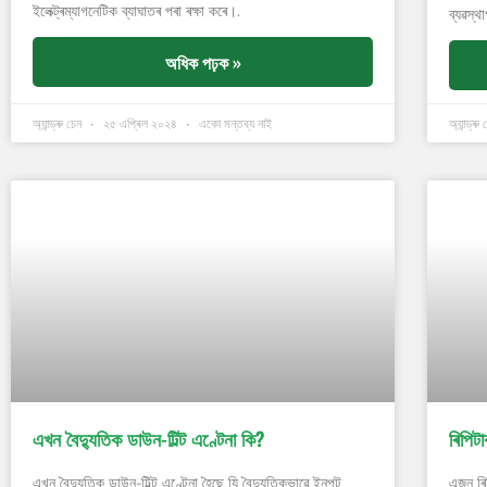
ইলেক্ট্ৰম্যাগনেটিক ব্যাঘাতৰ পৰা ৰক্ষা কৰে।.
ব্যৱস্থ
অধিক পঢ়ক »
অ্যান্ড্ৰু চেন
২৫ এপ্ৰিল ২০২৪
একো মন্তব্য নাই
অ্যান্ড্ৰু
এখন বৈদ্যুতিক ডাউন-টিল্ট এণ্টেনা কি?
ৰিপিট
এখন বৈদ্যুতিক ডাউন-টিল্ট এণ্টেনা হৈছে যি বৈদ্যুতিকভাৱে ইনপুট
এজন ৰি