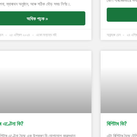
কোণ শাৰীৰিকভাৱে সল
াপনা, ম্যাৰাথন অনুষ্ঠান, আৰু সঠিক দৌড় সময় নিৰ্ণয়।.
অধিক পঢ়ক »
 চেন
২৫ এপ্ৰিল ২০২৪
একো মন্তব্য নাই
অ্যান্ড্ৰু চেন
২৪ এপ্ৰ
াৰ এণ্টেনা কি?
ৰিপিটাৰ কি?
পিটাৰ এণ্টেনা হৈছে এক উপকৰণ যি যোগাযোগ ব্যৱস্থাত
এটা ৰিপিটাৰ হৈছে ট