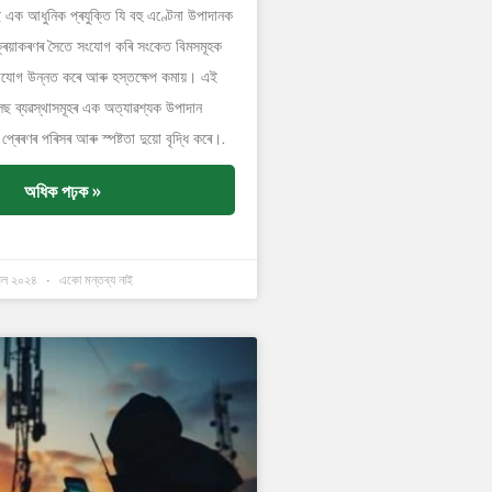
ৈছে এক আধুনিক প্ৰযুক্তি যি বহু এণ্টেনা উপাদানক
ৰিয়াকৰণৰ সৈতে সংযোগ কৰি সংকেত বিমসমূহক
োগাযোগ উন্নত কৰে আৰু হস্তক্ষেপ কমায়। এই
লেছ ব্যৱস্থাসমূহৰ এক অত্যাৱশ্যক উপাদান
 প্ৰেৰণৰ পৰিসৰ আৰু স্পষ্টতা দুয়ো বৃদ্ধি কৰে।.
অধিক পঢ়ক »
িল ২০২৪
একো মন্তব্য নাই