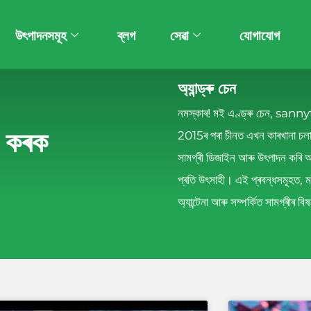
উৎপাদনসমূহ
ব্লগ
সেৱা
যোগাযোগ
অ্যান্ড্ৰু চেন
নমস্কাৰ! মই এণ্ড্ৰু চেন, sa
প কৰক
2015ৰ পৰা চীনত এখন কাৰখানা চলাই
সামগ্ৰী ডিজাইন আৰু উৎপাদন কৰি 
প্ৰতি উৎসাহী। এই প্ৰবন্ধসমূহত, 
অ্যান্টেনা আৰু সম্পৰ্কিত সামগ্ৰীৰ বি