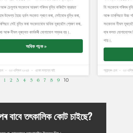
 আৰু চেলুলাৰ সংকেতৰ আৱৰণ পৰিসৰ বৃদ্ধি কৰিবলৈ ব্যৱহৃত
যি সংকেতৰ পৰিসৰ বৃদ্ধ
়াৰ উদ্দেশ্য হৈছে দুৰ্বল সংকেত গ্ৰহণ কৰা, সেইবোৰ বৃদ্ধি কৰা,
আৰু তাৰপিছত উচ্চ শক
ৰপিছত সেই বৃদ্ধি কৰা সংকেতবোৰ অধিক দূৰত্বলৈ প্ৰেৰণ কৰা,
সংকেতক দীঘল দূৰত্বল
ধা আৰু দীঘল দূৰত্বত কাৰ্যকৰী যোগাযোগ সম্ভৱ হয়।.
যাৰ ফলত যোগাযোগৰ বি
পায়।.
অধিক পঢ়ক »
 চেন
২৩ এপ্ৰিল ২০২৪
একো মন্তব্য নাই
অ্যান্ড্ৰু চেন
২৩ এপ্ৰ
10
1
2
3
4
5
6
7
8
9
্পৰ বাবে তৎকালিক কোট চাইছে?