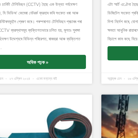
 চাৰ্কিট টেলিভিছন (CCTV) হৈছে এক উন্নত পৰ্যবেক্ষণ
এটা স্মাৰ্ট এণ্টেনা হ
তি, যি ভিডিঅ' কেমেৰা নেটৱৰ্ক ব্যৱহাৰ কৰি সংকেত ধৰা আৰু
ডিজিটেল সংকেত প্ৰক্
মনিটৰসমূহলৈ প্ৰেৰণ কৰে। পৰম্পৰাগত টেলিভিছন প্ৰচাৰৰ পৰা
দিশা নিৰ্দেশ কৰে, য
CTV ব্যৱস্থাসমূহ ব্যক্তিগতভাৱে চলিত হয়, মূলতঃ সুৰক্ষা
ক্ষমতা আধুনিক ৱায়াৰ
যবেক্ষণ উদ্দেশ্যৰে বিভিন্ন পৰিৱেশত, ৰাজহুৱা আৰু ব্যক্তিগত
হিচাপে কাম কৰে, যিয়ে
।.
অধিক পঢ়ক »
 চেন
২৭ এপ্ৰিল ২০২৪
একো মন্তব্য নাই
অ্যান্ড্ৰু চেন
২৬ এপ্ৰ