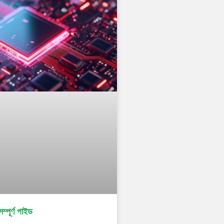
 সম্পূৰ্ণ গাইড