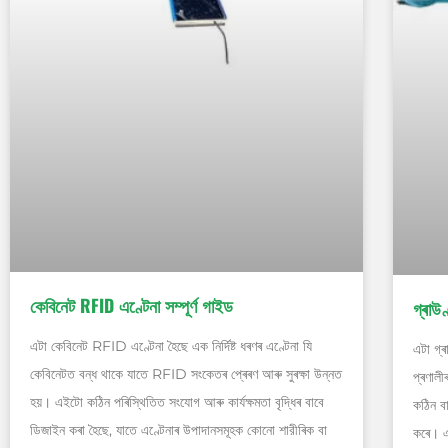
কেবিনেট RFID এণ্টেনা সম্পূৰ্ণ গাইড
গ্ৰাউণ
এটা কেবিনেট RFID এণ্টেনা হৈছে এক নিৰ্দিষ্ট ধৰণৰ এণ্টেনা যি
এটা গ্ৰ
কেবিনেটত বন্ধ থাকে যাতে RFID সংকেতৰ প্ৰেৰণ আৰু সুৰক্ষা উন্নত
প্ৰণালী
হয়। এইটো কঠিন পৰিস্থিতিত সংযোগ আৰু কাৰ্যক্ষমতা বৃদ্ধিৰ বাবে
কঠিন ব
ডিজাইন কৰা হৈছে, যাতে এণ্টেনাৰ উপাদানসমূহক কোনো শারীৰিক বা
কৰে। এই