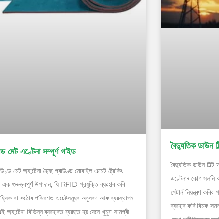
বৈদ্যুতিক ডাউন টিল্
্ড মেট এণ্টেনা সম্পূৰ্ণ গাইড
বৈদ্যুতিক ডাউন টিল্ট আৰ
াউণ্ড মেট অ্যান্টেনা হৈছে গ্ৰাউণ্ড মোবাইল এচেট ট্রেকিং
এণ্টেনাৰ কোণ সলনি কৰ
ৰ এক গুৰুত্বপূর্ণ উপাদান, যি RFID প্রযুক্তি ব্যৱহাৰ কৰি
পেটাৰ্ন নিয়ন্ত্ৰণ কৰিব
াহ্যিক বা কঠোৰ পৰিৱেশত এচেটসমূহৰ অনুসৰণ আৰু ব্যৱস্থাপনা
ব্যৱহাৰ কৰি বিমক সমন্ব
 অ্যান্টেনা বিভিন্ন ব্যৱহাৰত ব্যৱহৃত হয় যেনে খুচুৰা সামগ্ৰী