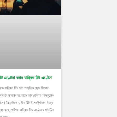
ট এণ্টেনা বনাম যান্ত্রিক টিল্ট এণ্টেনা
ু যান্ত্রিক টিল্ট দুটা প্ৰযুক্তি হৈছে যিবোৰ
িবলৈ ব্যৱহাৰ হয় যাতে তাৰ ৰেডিঅ’ ফ্ৰিকুৱেঞ্চি
 পাৰে। বৈদ্যুতিক ডাউন টিল্ট ইলেকট্ৰনিক নিয়ন্ত্ৰণ
য় কৰে, যেতিয়া যান্ত্রিক টিল্ট এণ্টেনাৰ মাউণ্টিং