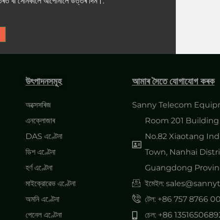
ভিতৰত বা সোনকালে আপোনালৈ উত্তৰ দিম।.
উৎপাদনসমূহ
আমাৰ সৈতে যোগাযোগ কৰক
অক্সেসৰিজ
Sanny Telecom Equipm
এনক্লোজাৰ
Room 201 Building 
DAS এণ্টেনা
No.82 Xiaotang Ind
ডিশ এণ্টেনা
Town, Nanhai Distri
হৰ্ণ এণ্টেনা
Guangdong Provinc
মাইক্রোৱেভ এণ্টেনা
ইমেইল: sales@sann
অমনি এণ্টেনা
টেল: +86 757 8766 0
পেনেল এণ্টেনা
চেল: +86 1351650689