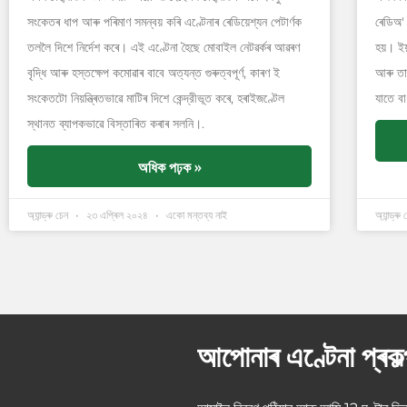
সংকেতৰ ধাপ আৰু পৰিমাণ সমন্বয় কৰি এণ্টেনাৰ ৰেডিয়েশ্যন পেটাৰ্ণক
ৰেডিঅ'
তললৈ দিশে নিৰ্দেশ কৰে। এই এণ্টেনা হৈছে মোবাইল নেটৱৰ্কৰ আৱৰণ
হয়। ইয
বৃদ্ধি আৰু হস্তক্ষেপ কমোৱাৰ বাবে অত্যন্ত গুৰুত্বপূৰ্ণ, কাৰণ ই
আৰু তা
সংকেতটো নিয়ন্ত্ৰিতভাৱে মাটিৰ দিশে কেন্দ্রীভূত কৰে, হৰাইজণ্টেল
যাতে বা
স্থানত ব্যাপকভাৱে বিস্তাৰিত কৰাৰ সলনি।.
অধিক পঢ়ক »
অ্যান্ড্ৰু চেন
২৩ এপ্ৰিল ২০২৪
একো মন্তব্য নাই
অ্যান্ড্ৰু
আপোনাৰ এণ্টেনা প্ৰকল