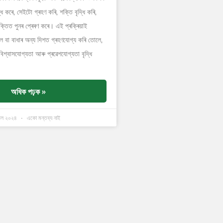
ি কৰে, সেইটো গ্ৰহণ কৰি, শক্তি বৃদ্ধি কৰি,
্তিত পুনৰ প্ৰেৰণ কৰে। এই প্ৰক্ৰিয়াই
ৈ বা বাধাৰ অন্য দিশত গ্ৰহণযোগ্য কৰি তোলে,
শ্বাসযোগ্যতা আৰু প্ৰৱেশযোগ্যতা বৃদ্ধি
অধিক পঢ়ক »
িল ২০২৪
একো মন্তব্য নাই