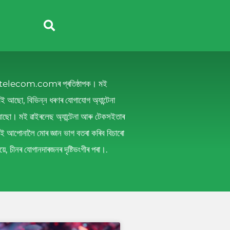
nnytelecom.comৰ প্ৰতিষ্ঠাপক। মই
 আছো, বিভিন্ন ধৰণৰ যোগাযোগ অ্যান্টেনা
আছো। মই ৱাইৰলেছ অ্যান্টেনা আৰু টেকসইতাৰ
মই আপোনালৈ মোৰ জ্ঞান ভাগ বতৰা কৰিব বিচাৰো
ষয়ে, চীনৰ যোগানদাৰজনৰ দৃষ্টিভংগীৰ পৰা।.