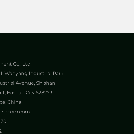
ent Co., Ltd
1, Wanyang Industrial Park,
ustrial Avenue, Shishan
ct, Foshan City 528223,
e, China
ytelecom.com
070
2