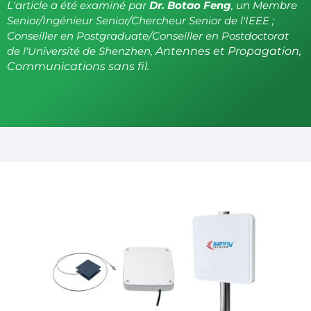
L'article a été examiné par
Dr. Botao Feng
, un Membre
Senior/Ingénieur Senior/Chercheur Senior de l'IEEE ;
Conseiller en Postgraduate/Conseiller en Postdoctorat
de l'Université de Shenzhen,
Antennes et Propagation,
Communications sans fil.