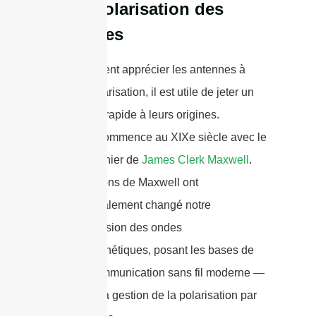
de la polarisation des
antennes
Pour vraiment apprécier les antennes à
double polarisation, il est utile de jeter un
coup d’œil rapide à leurs origines.
L’histoire commence au XIXe siècle avec le
travail pionnier de
James Clerk Maxwell
.
Les équations de Maxwell ont
fondamentalement changé notre
compréhension des ondes
électromagnétiques, posant les bases de
toute la communication sans fil moderne —
y compris la gestion de la polarisation par