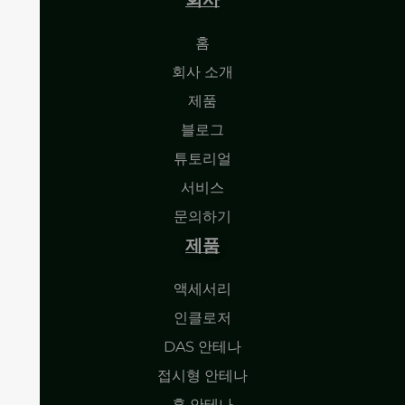
홈
회사 소개
제품
블로그
튜토리얼
서비스
문의하기
제품
액세서리
인클로저
DAS 안테나
접시형 안테나
혼 안테나