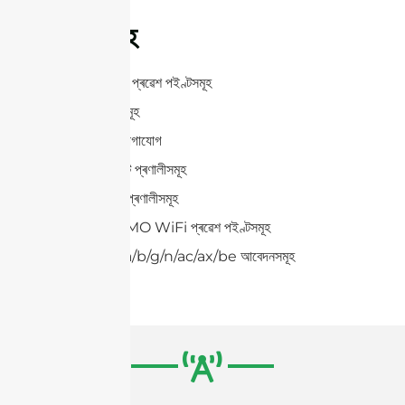
আবেদনসমূহ
WLAN/WiFi প্ৰৱেশ পইণ্টসমূহ
RFID আবেদনসমূহ
পইণ্ট-টু-পইণ্ট যোগাযোগ
পইণ্ট-টু-মাল্টিপইণ্ট প্ৰণালীসমূহ
ৱাইৰলেছ ভিডিঅ’ প্ৰণালীসমূহ
2×2, 4×4 MIMO WiFi প্ৰৱেশ পইণ্টসমূহ
IEEE 802.11a/b/g/n/ac/ax/be আবেদনসমূহ