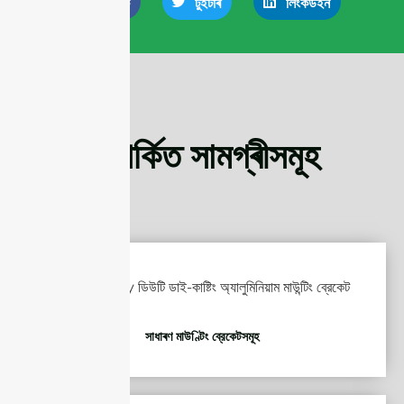
ফেচবুক
টুইটাৰ
লিংকডইন
সম্পৰ্কিত সামগ্ৰীসমূহ
সাধাৰণ মাউণ্টিং ব্রেকেটসমূহ