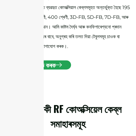
আটাইতকৈ প্ৰচলিত ব্যৱহৃত কোঅক্সিয়াল কেব্লসমূহত অন্তর্ভুক্ত হৈছে 195
শ্ৰেণী, 240 শ্ৰেণী, 400 শ্ৰেণী, 3D-FB, 5D-FB, 7D-FB, আৰু
RG58U, আন আন। আমি কাষ্টম দৈৰ্ঘ্য আৰু কনফিগাৰেশ্যনো প্ৰদান
কৰো। অধিক তথ্যৰ বাবে, অনুগ্ৰহ কৰি তলত দিয়া টেবুলসমূহ চাওক বা
আমাক সোজাকৈ যোগাযোগ কৰক।.
উদ্ধৃতি লাভ কৰক
বিশদ জানকী RF কোঅক্সিয়েল কেব্ল
সমাহাৰসমূহ