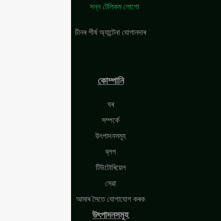
চীনৰ শীৰ্ষ অ্যান্টেনা যোগানদাৰ
কোম্পানি
ঘৰ
সম্পৰ্কে
উৎপাদনসমূহ
ব্লগ
টিউটোৰিয়েল
সেৱা
আমাৰ সৈতে যোগাযোগ কৰক
উৎপাদনসমূহ