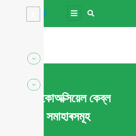
X
RF কোঅক্সিয়েল কেব্ল
সমাহাৰসমূহ