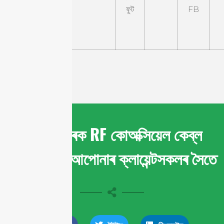
NM-
ফুট
FB
9.8B5-
NM
শ্বেয়াৰ কৰক RF কোঅক্সিয়েল কেব্ল
সমাহাৰসমূহ আপোনাৰ ক্লায়েন্টসকলৰ সৈতে