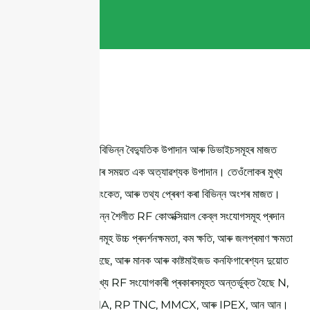
কেব্ল সংযোগসমূহ বিভিন্ন বৈদ্যুতিক উপাদান আৰু ডিভাইচসমূহৰ মাজত
সংযোগ স্থাপন কৰাৰ সময়ত এক অত্যাৱশ্যক উপাদান। তেওঁলোকৰ মুখ্য
কাৰ্য হৈছে শক্তি, সংকেত, আৰু তথ্য প্ৰেৰণ কৰা বিভিন্ন অংশৰ মাজত।
সন্ন টেলিকমে বিভিন্ন শৈলীত RF কোঅক্সিয়াল কেব্ল সংযোগসমূহ প্ৰদান
কৰে। এই সামগ্রীসমূহ উচ্চ প্ৰদৰ্শনক্ষমতা, কম ক্ষতি, আৰু জলপ্ৰমাণ ক্ষমতা
সহ ডিজাইন কৰা হৈছে, আৰু মানক আৰু কাষ্টমাইজড কনফিগাৰেশ্যন দুয়োত
উপলব্ধ। আমাৰ মুখ্য RF সংযোগকাৰী প্ৰকাৰসমূহত অন্তর্ভুক্ত হৈছে N,
SMA, RP SMA, RP TNC, MMCX, আৰু IPEX, আন আন।