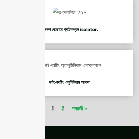
সংৰক্ষণ ৰেডোমে প্ৰটেকশ্যন isolator.
ডাই-কাষ্টিং এলুমিনিয়াম আবৰণ
1
2
পৰৱৰ্তী »