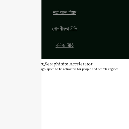
শৰ্ত আৰু নিয়ম
গোপনীয়তা নীতি
কুকিজ নীতি
BannerText_Seraphinite Accelerator
Turns on site high speed to be attractive for people and search engines.