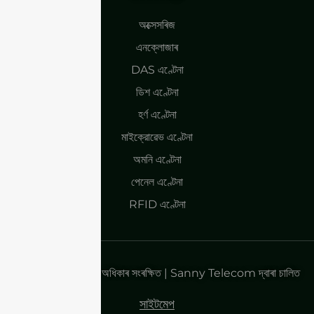
অক্সেসৰিজ
এনক্লোজাৰ
DAS এণ্টেনা
ডিশ এণ্টেনা
হৰ্ণ এণ্টেনা
মাইক্রোৱেভ এণ্টেনা
অমনি এণ্টেনা
পেনেল এণ্টেনা
RFID এণ্টেনা
কপিৰাইট ২০২৫| সকলো অধিকাৰ সংৰক্ষিত | Sanny Telecom দ্বাৰা চালিত
সাইটমেপ