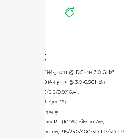
বৈশিষ্ট্যসমূহ
ফিৰা ক্ষতি = -20 ডিবি ন্যূনতম। @ DC ৰ পৰা 3.0 GHzলৈ
ফিৰা ক্ষতি = -16.8 ডিবি ন্যূনতম @ 3.0-6.5GHzলৈ
কাষ্টম দৈৰ্ঘ্য: 2’/3.3’/6.6’/9.8’/16.4’…
এটা বা দুটা-তলা হিট-শ্ৰিংক টিউব
বিকল্প জলপ্ৰমাণ সিলিকন বুট
সকলো কেব্ল DC আৰু RF (100%) পৰীক্ষা কৰা হৈছে
কম ক্ষতি কোঅক্সিয়াল কেব্ল, 195/240/400/3D-FB/5D-FB