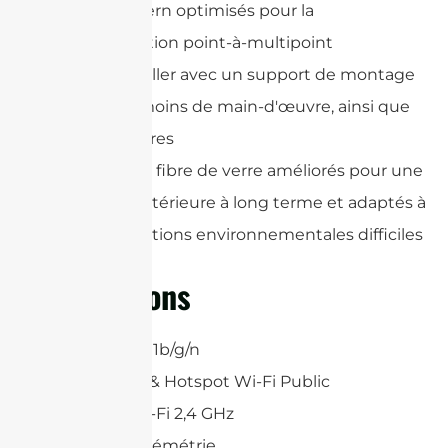
Gain et pattern optimisés pour la
communication point-à-multipoint
Facile à installer avec un support de montage
robuste et moins de main-d'œuvre, ainsi que
des accessoires
Radômes en fibre de verre améliorés pour une
utilisation extérieure à long terme et adaptés à
toutes conditions environnementales difficiles
Applications
2,4 GHz 802.11b/g/n
Bluetooth® & Hotspot Wi-Fi Public
Hotspots Wi-Fi 2,4 GHz
SCADA et télémétrie