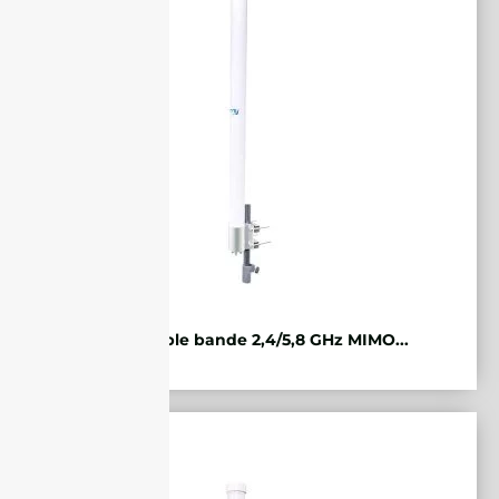
WiFi double bande 2,4/5,8 GHz MIMO...