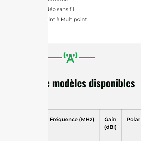
Systèmes vidéo sans fil
Systèmes Point à Multipoint
Options de modèles disponibles
Modèle
Fréquence (MHz)
Gain
Polar
(dBi)