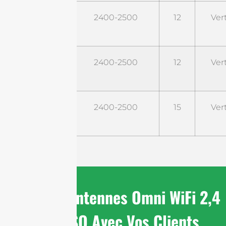
STO24G9-
2400-2500
12
Ver
PRO
STO24G12-
2400-2500
12
Ver
PRO
STO24G15-
2400-2500
15
Ver
PRO
Partager Antennes Omni WiFi 2,4
GHz SISO Avec Vos Clients