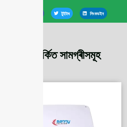
ফেচবুক
টুইটাৰ
লিংকডইন
সম্পৰ্কিত সামগ্ৰীসমূহ