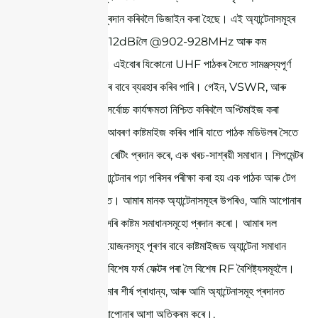
সঠিক চিনাক্তকৰণ প্ৰদান কৰিবলৈ ডিজাইন কৰা হৈছে। এই অ্যান্টেনাসমূহৰ
গেইন 5dBi ৰ পৰা 12dBiলৈ @902-928MHz আৰু কম
প্ৰোফাইল ডিজাইন। এইবোৰ যিকোনো UHF পাঠকৰ সৈতে সামঞ্জস্যপূর্ণ
আৰু বিভিন্ন প্ৰয়োগৰ বাবে ব্যৱহাৰ কৰিব পাৰি। গেইন, VSWR, আৰু
অক্ষীয় অনুপাতসমূহ সৰ্বোচ্চ কাৰ্যক্ষমতা নিশ্চিত কৰিবলৈ অপ্টিমাইজ কৰা
হৈছে। ঐচ্ছিক ধাতু আবৰণ কাষ্টমাইজ কৰিব পাৰি যাতে পাঠক মডিউলৰ সৈতে
ফিট হয় আৰু IP67 ৰেটিং প্ৰদান কৰে, এক খৰচ-সাশ্ৰয়ী সমাধান। শিপমেন্টৰ
আগতে, প্ৰতিটো অ্যান্টেনাৰ পঢ়া পৰিসৰ পৰীক্ষা কৰা হয় এক পাঠক আৰু টেগ
ব্যৱহাৰ কৰি কাৰখানাত। আমাৰ মানক অ্যান্টেনাসমূহৰ উপৰিও, আমি আপোনাৰ
নিৰ্দিষ্ট প্ৰয়োজন অনুসৰি কাষ্টম সমাধানসমূহো প্ৰদান কৰো। আমাৰ দল
আপোনাৰ অনন্য প্ৰয়োজনসমূহ পূৰণৰ বাবে কাষ্টমাইজড অ্যান্টেনা সমাধান
বিকাশ কৰিবলৈ সাজু, বিশেষ ফৰ্ম ফেক্টৰ পৰা লৈ বিশেষ RF বৈশিষ্ট্যসমূহলৈ।
আপোনাৰ সন্তুষ্টি আমাৰ শীৰ্ষ প্ৰাধান্য, আৰু আমি অ্যান্টেনাসমূহ প্ৰদানত
প্ৰতিশ্ৰুতিবদ্ধ যি আপোনাৰ আশা অতিক্ৰম কৰে।.