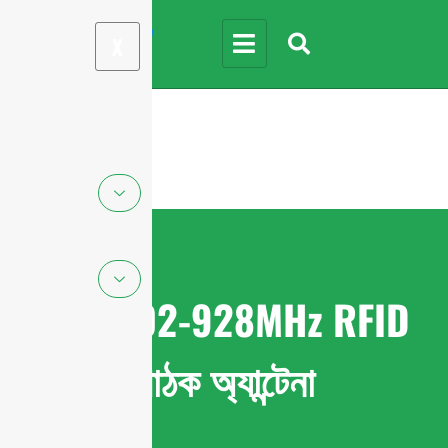
X
FCC 902-928MHz RFID
পাঠক অ্যান্টেনা