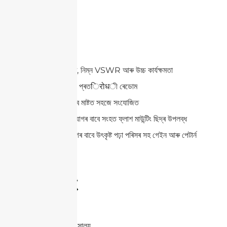
বৈশিষ্ট্যসমূহ
অতি উচ্চ কাৰ্যক্ষমতা
IP65 আবৰণ
নিম্ন অক্ষীয় অনুপাত, নিম্ন VSWR আৰু উচ্চ কাৰ্যক্ষমতা
আবহাওয়া আৰু UV প্ৰতिरोधী ৰেডোম
বাহ্যিক প্ৰয়োগৰ বাবে মাষ্টত সহজে সংযোজিত
ৰেক (VESA) সংযোগৰ বাবে সংহত ফ্লাশ মাউন্টিং ছিদ্ৰ উপলব্ধ
বিভিন্ন ধৰণৰ প্ৰয়োগৰ বাবে উৎকৃষ্ট পঢ়া পৰিসৰ সহ গেইন আৰু পেটাৰ্ন
অপ্টিমাইজড
আবেদনসমূহ
প্ৰৱেশ নিয়ন্ত্ৰণ
বিমানবন্দৰ আৰু চিকিৎসালয়