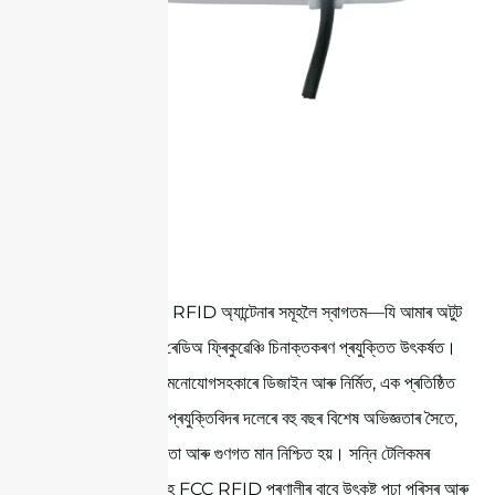
STR8G5C
আমাৰ আধুনিক ৰেইন RFID অ্যান্টেনাৰ সমূহলৈ স্বাগতম—যি আমাৰ অটুট
প্ৰতিশ্ৰুতিৰ প্ৰমাণ ৰেডিঅ ফ্ৰিকুৱেঞ্চি চিনাক্তকৰণ প্ৰযুক্তিত উৎকৰ্ষত।
আমাৰ অ্যান্টেনাসমূহ মনোযোগসহকাৰে ডিজাইন আৰু নিৰ্মিত, এক প্ৰতিষ্ঠিত
RF ইঞ্জিনিয়াৰ আৰু প্ৰযুক্তিবিদৰ দলেৰে বহু বছৰ বিশেষ অভিজ্ঞতাৰ সৈতে,
যাতে সৰ্বোচ্চ কাৰ্যক্ষমতা আৰু গুণগত মান নিশ্চিত হয়। সন্নি টেলিকমৰ
RFID অ্যান্টেনাসমূহ FCC RFID প্ৰণালীৰ বাবে উৎকৃষ্ট পঢ়া পৰিসৰ আৰু