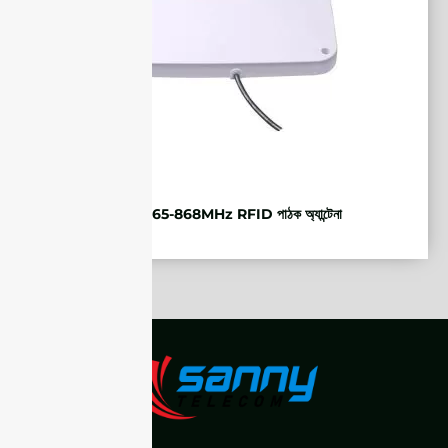
ETSI 865-868MHz RFID পাঠক অ্যান্টেনা