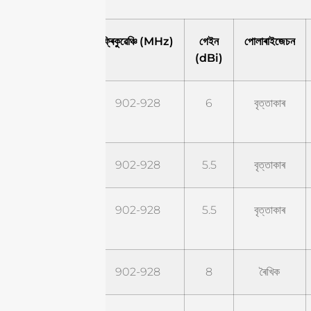
মডেল
ফ্ৰিকুৱেঞ্চি (MHz)
গেইন
পোলাৰাইজেচন
(dBi)
STQ9G6C
902-928
6
বৃত্তাকাৰ
STR9G5C
902-928
5.5
বৃত্তাকাৰ
STR9G5C-
902-928
5.5
বৃত্তাকাৰ
PRO
STR9G8L
902-928
8
ৰৈখিক