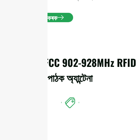
উদ্ধৃতি লাভ কৰক
বিশদ জানকী FCC 902-928MHz RFID
পাঠক অ্যান্টেনা