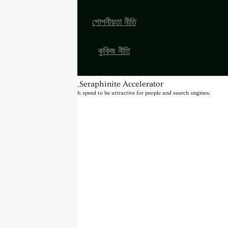
গোপনীয়তা নীতি
কুকিজ নীতি
BannerText_Seraphinite Accelerator
Turns on site high speed to be attractive for people and search engines.