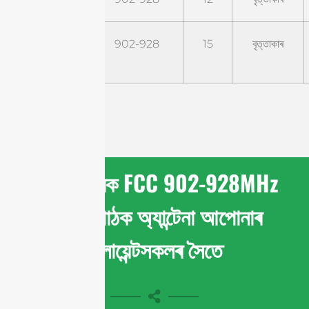
STR9G15CC
902-928
15
বৃত্তাকাৰ
শ্বেয়াৰ কৰক FCC 902-928MHz
RFID পাঠক অ্যান্টেনা আপোনাৰ
ক্লায়েন্টসকলৰ সৈতে