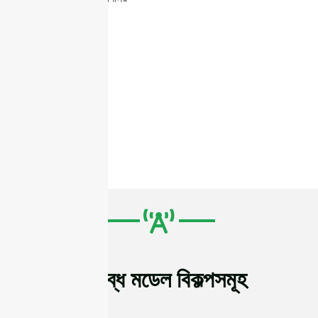
কনভেয়ৰ বেল্ট
বিতৰণ কেন্দ্ৰ
নথিপত্ৰ অনুসৰণ
ট্ৰানজিট টাৰ্মিনাল
গাড়ী ব্যৱস্থাপনা
গুদামজাতকৰণ
উপলব্ধ মডেল বিকল্পসমূহ