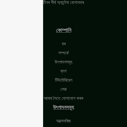
চীনৰ শীৰ্ষ অ্যান্টেনা যোগানদাৰ
কোম্পানি
ঘৰ
সম্পৰ্কে
উৎপাদনসমূহ
ব্লগ
টিউটোৰিয়েল
সেৱা
আমাৰ সৈতে যোগাযোগ কৰক
উৎপাদনসমূহ
অক্সেসৰিজ