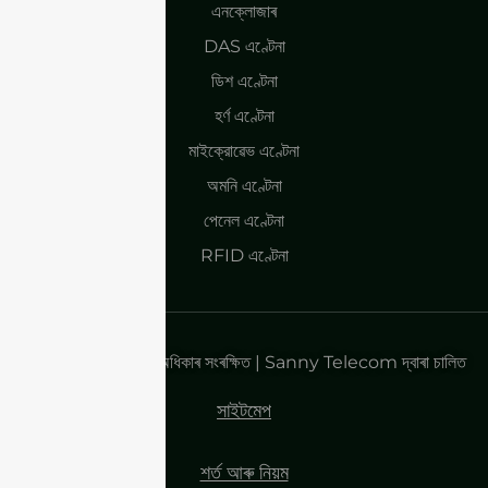
এনক্লোজাৰ
DAS এণ্টেনা
ডিশ এণ্টেনা
হৰ্ণ এণ্টেনা
মাইক্রোৱেভ এণ্টেনা
অমনি এণ্টেনা
পেনেল এণ্টেনা
RFID এণ্টেনা
কপিৰাইট ২০২৫| সকলো অধিকাৰ সংৰক্ষিত | Sanny Telecom দ্বাৰা চালিত
সাইটমেপ
শৰ্ত আৰু নিয়ম