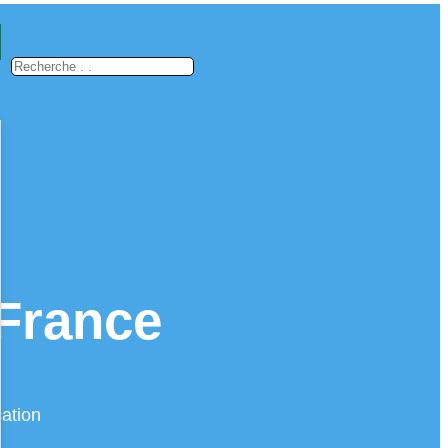
 France
ation