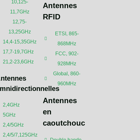
roduits d'antennes haute performance.
10,125-
Antennes
11,7GHz
RFID
12,75-
13,25GHz
ETSI, 865-
DE NOUS
EN SAVOIR PLUS
14,4-15,35GHz
868MHz
17,7-19,7GHz
FCC, 902-
21,2-23,6GHz
928MHz
Global, 860-
ntennes
960MHz
mnidirectionnelles
Antennes
2,4GHz
en
5GHz
caoutchouc
2,4/5GHz
2,4/5/7,125GHz
Double bande