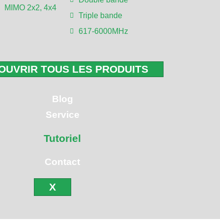
MIMO 2x2, 4x4
Triple bande
 monde entier nous font confiance, le nombre ne cesse d'augme
617-6000MHz
OUVRIR TOUS LES PRODUITS
Blog
Service
Tutoriel
Contact
X