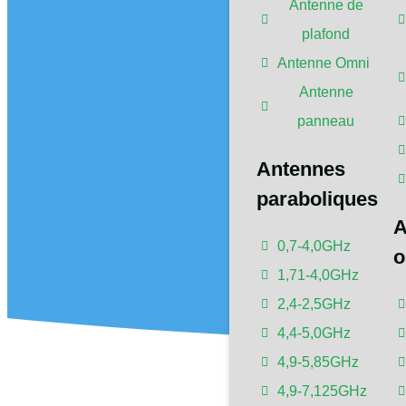
de p
Antenne de
plafond
Antenne Omni
Antenne
À PROPOS 
panneau
Antennes
paraboliques
A
0,7-4,0GHz
o
1,71-4,0GHz
2,4-2,5GHz
4,4-5,0GHz
4,9-5,85GHz
4,9-7,125GHz