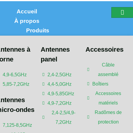
Accueil
À propos
Produits
ntennes à
Antennes
Accessoires
orne
panel
Câble
assemblé
4,9-6,5GHz
2,4-2,5GHz
Boîtiers
5,85-7,2GHz
4,4-5,0GHz
ntennes leader en
Accessoires
4,9-5,85GHz
ntennes
matériels
4,9-7,2GHz
icro-ondes
Radômes de
2,4-2,5/4,9-
protection
7,2GHz
ntrons sur la conception, le développement et la fabric
7,125-8,5GHz