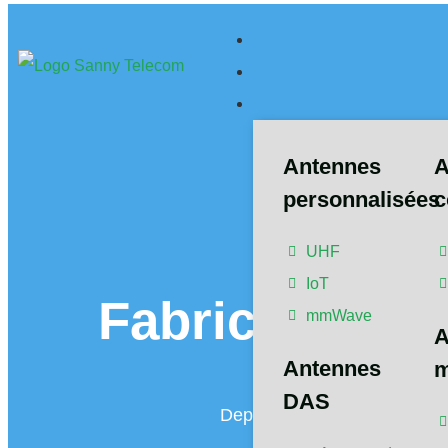
Antennes
A
personnalisées
c
UHF
IoT
Fabricant d'a
mmWave
A
Antennes
m
DAS
Depuis 2015, nous nous conce