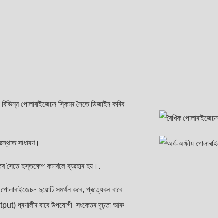
 বিভিন্ন পোলাৰাইজেচন স্কিমৰ সৈতে ডিজাইন কৰিব
্যৱস্থাত সাধাৰণ।.
কেতৰ সৈতে হস্তক্ষেপ কমাবলৈ ব্যৱহাৰ হয়।.
ত পোলাৰাইজেচন দুয়োটি সমৰ্থন কৰে, প্ৰত্যেকৰ বাবে
t) প্ৰণালীৰ বাবে উপযোগী, সংকেতৰ দৃঢ়তা আৰু