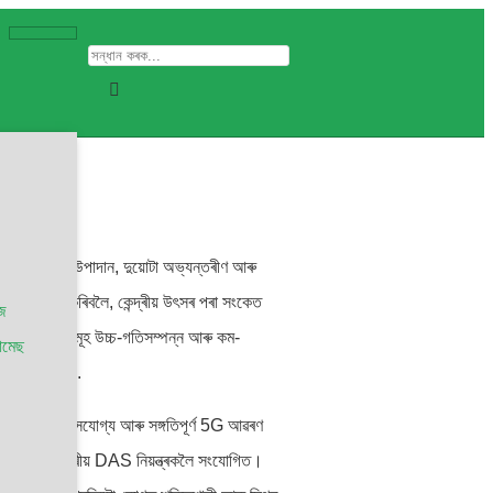
ণ্টেনা
 আৱশ্যক উপাদান, দুয়োটা অভ্যন্তৰীণ আৰু
ষমতা বৃদ্ধি কৰিবলৈ, কেন্দ্ৰীয় উৎসৰ পৰা সংকেত
িজ
 DAS এণ্টেনাসমূহ উচ্চ-গতিসম্পন্ন আৰু কম-
োমেছ
তিশ্ৰুতি দিয়ে।.
 পৰিসৰত বিশ্বাসযোগ্য আৰু সঙ্গতিপূর্ণ 5G আৱৰণ
 হয় আৰু কেন্দ্ৰীয় DAS নিয়ন্ত্ৰকলৈ সংযোগিত।