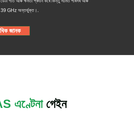
টা গতি আৰু ক্ষমতা প্ৰদান কৰে কিন্তু সীমিত পৰিসৰ আৰু
 39 GHz অন্তর্ভুক্ত।.
ধিক জানক
S এণ্টেনা
গেইন