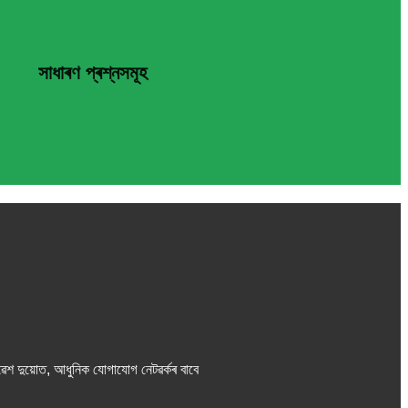
সাধাৰণ প্ৰশ্নসমূহ
িৱেশ দুয়োত, আধুনিক যোগাযোগ নেটৱৰ্কৰ বাবে