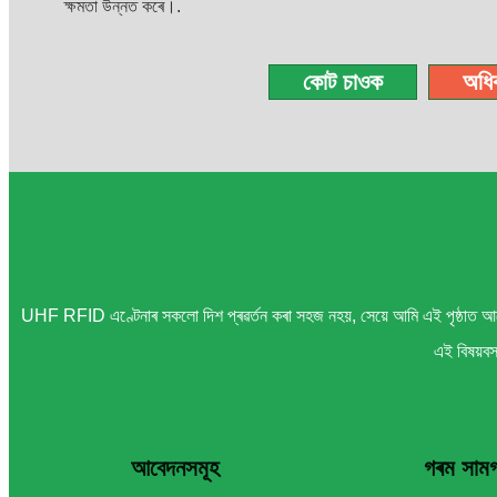
ক্ষমতা উন্নত কৰে।.
কোট চাওক
অধি
UHF RFID এণ্টেনাৰ সকলো দিশ প্ৰৱৰ্তন কৰা সহজ নহয়, সেয়ে আমি এই পৃষ্ঠাত আপোন
এই বিষয়বস্
আবেদনসমূহ
গৰম সামগ