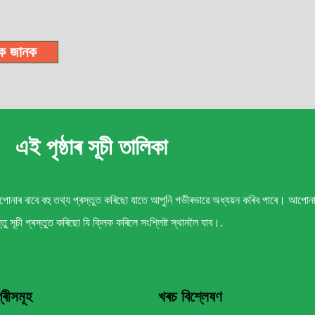
ক জানক
এই পৃষ্ঠাৰ সূচী তালিকা
াৰ বাবে বহু তথ্য প্ৰস্তুত কৰিছো যাতে আপুনি গভীৰভাৱে অধ্যয়ন কৰিব পাৰে। আপোনাৰ 
তু সূচী প্ৰস্তুত কৰিছো যি ক্লিক কৰিলে সংশ্লিষ্ট স্থানলৈ যাব।.
্ৰীসমূহ
খৰচ বিশ্লেষণ