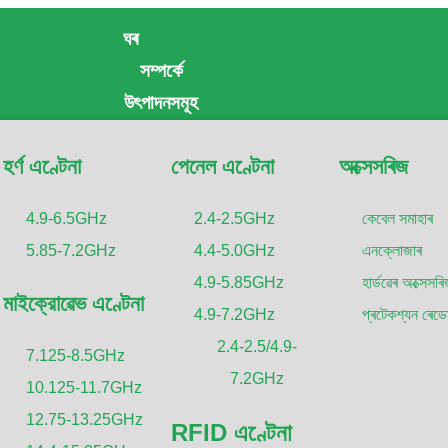
ঘৰ
সম্পৰ্কে
অভ্যন্তৰীণ/ বাহ্যিক
DAS
এ
উৎপাদনসমূহ
হৰ্ণ এণ্টেনা
পেনেল এণ্টেনা
অক্সেসৰিজ
4.9-6.5GHz
2.4-2.5GHz
কেবেল সমাহাৰ
DAS (Distributed Antenna System) এণ্টেনাসমূহ 5G নেটৱৰ্কৰ এক
5.85-7.2GHz
4.4-5.0GHz
এনক্লোজাৰ
বাহ্যিক। এই এণ্টেনাসমূহ ডিজাইন কৰা হৈছে ৱায়াৰলেছ নেটৱৰ্কৰ আৱৰণ আৰু ক্
4.9-5.85GHz
হাৰ্ডৱেৰ অক্সেসৰ
মাইক্রোৱেভ এণ্টেনা
বিতৰণ কৰি বহু এণ্টেনালৈ, এটা বিল্ডিং বা বাহ্যিক এলেকাত। 5G ক্ষেত্ৰত,
4.9-7.2GHz
প্ৰটেকশ্যন ৰেড
লেটেন্সি সংযোগ প্ৰদানত গুৰুত্বপূর্ণ ভুমিকা পালন কৰে, যি এই প্ৰযুক্তিয়ে প্ৰ
2.4-2.5/4.9-
7.125-8.5GHz
7.2GHz
অভ্যন্তৰীণ DAS এণ্টেনাসমূহ বিল্ডিংৰ ভিতৰত স্থাপন কৰা হয় যাতে সম্পূৰ্ণ
10.125-11.7GHz
প্ৰদান কৰিব পাৰে। এই এণ্টেনাসমূহ সাধাৰণতে ছাদ বা দেওয়ালত স্থাপন কৰা
12.75-13.25GHz
RFID এণ্টেনা