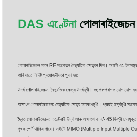
DAS এণ্টেনা
পোলাৰাইজেচন
পোলাৰাইজেচন মানে RF সংকেতৰ বৈদ্যুতিক ক্ষেত্রৰ দিশ। অমনি এণ্টেনাসমূহ
পাৰি যাতে নিৰ্দিষ্ট প্ৰয়োজনীয়তা পূৰণ হয়:
উৰ্দ্ধ পোলাৰাইজেচন: বৈদ্যুতিক ক্ষেত্র উৰ্দ্ধমুখী। বহু পৰম্পৰাগত যোগাযোগ ব
অক্ষাংশ পোলাৰাইজেচন: বৈদ্যুতিক ক্ষেত্র অক্ষাংশমুখী। প্ৰায়ই উৰ্দ্ধমুখী সং
দ্বৈত পোলাৰাইজেচন: এণ্টেনাই উৰ্দ্ধ আৰু অক্ষাংশ বা +/- 45 ডিগ্ৰী ঢালযুক্
পৃথক পোর্ট থাকিব পাৰে। এইটো MIMO (Multiple Input Multiple Outpu