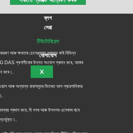
ব্লগ
সেৱা
টিউটোৰিয়েল
ৱৰণ আৰু ক্ষমতাৰ চেলেঞ্জসমূহ সমাধান কৰি বিভিন্ন
যোগাযোগ
ৰি, 5G DAS প্ৰণালীবোৰ উন্নত সংযোগ প্ৰদান কৰে, আমাৰ
X
্থন কৰে।.
ওয়াল আৰু অন্যান্য বাধাসমূহৰ ভিতৰত ভাল প্ৰৱেশাধিকার
।.
সমন্বয় প্ৰদান কৰে, যি নগৰ আৰু উপনগৰ এলেকাৰ বাবে
র্ভুক্ত।.