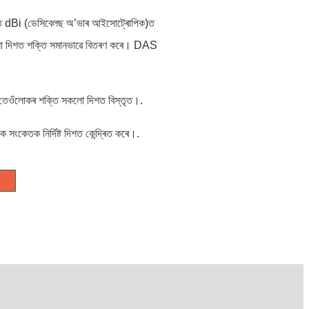
াৰণতে dBi (ডেসিবেলছ অ’ভাৰ আইসোট্ৰোপিক)ত
 সকলো দিশত শক্তি সমানভাৱে বিতৰণ কৰে। DAS
ণ তেওঁলোকৰ শক্তি সকলো দিশত বিস্তৃত।.
সংকেতক নিৰ্দিষ্ট দিশত কেন্দ্ৰিত কৰে।.