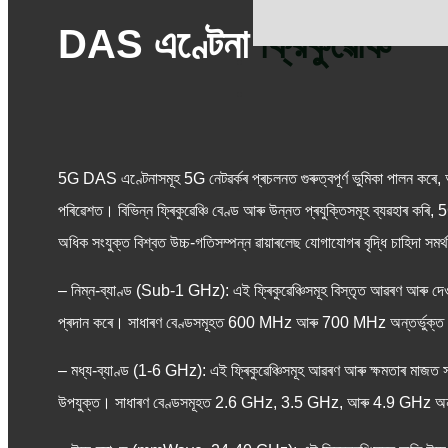
DAS এণ্টেনা
ফ্রিকুৱেঞ্চি
5G DAS এণ্টেনাসমূহ 5G নেটৱৰ্কৰ প্ৰচলনত গুৰুত্বপূর্ণ ভুমিকা পালন কৰে, আ
পৰিৱেশত। বিভিন্ন ফ্ৰিকুৱেঞ্চি বেণ্ড আৰু উন্নত প্ৰযুক্তিসমূহ ব্যৱহাৰ ক
অধিক সংযুক্ত বিশ্বত উচ্চ-গতিসম্পন্ন ৱায়াৰলেছ যোগাযোগৰ বৃদ্ধি চাহিদা সমৰ
– নিম্ন-ব্যাণ্ড (Sub-1 GHz): এই ফ্ৰিকুৱেঞ্চিসমূহ বিস্তৃত আৱৰণ আৰু দে
প্ৰদান কৰে। সাধাৰণ বেণ্ডসমূহত 600 MHz আৰু 700 MHz অন্তর্ভুক্ত
– মধ্য-ব্যাণ্ড (1-6 GHz): এই ফ্ৰিকুৱেঞ্চিসমূহ আৱৰণ আৰু ক্ষমতাৰ মাজত 
উপযুক্ত। সাধাৰণ বেণ্ডসমূহত 2.6 GHz, 3.5 GHz, আৰু 4.9 GHz অন্ত