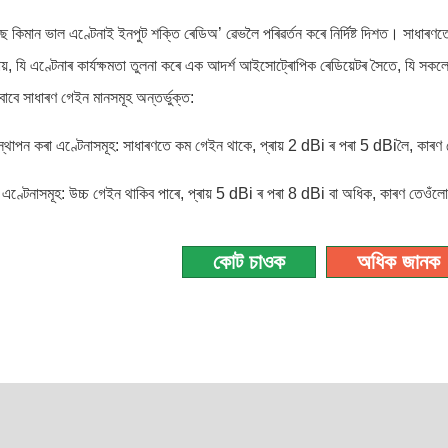
ে কিমান ভাল এণ্টেনাই ইনপুট শক্তি ৰেডিঅ’ ৱেভলৈ পৰিৱৰ্তন কৰে নিৰ্দিষ্ট দিশত। সাধ
ায়, যি এণ্টেনাৰ কাৰ্যক্ষমতা তুলনা কৰে এক আদৰ্শ আইসোট্ৰোপিক ৰেডিয়েটৰ সৈতে, যি
বাবে সাধাৰণ গেইন মানসমূহ অন্তর্ভুক্ত:
্থাপন কৰা এণ্টেনাসমূহ: সাধাৰণতে কম গেইন থাকে, প্ৰায় 2 dBi ৰ পৰা 5 dBiলৈ, কাৰ
এণ্টেনাসমূহ: উচ্চ গেইন থাকিব পাৰে, প্ৰায় 5 dBi ৰ পৰা 8 dBi বা অধিক, কাৰণ তেওঁলোক 
কোট চাওক
অধিক জানক