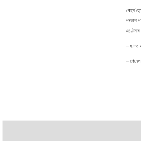
গেইন হৈছ
প্ৰকাশ প
এণ্টেনাৰ 
– ছাদত স
– পেনেল 