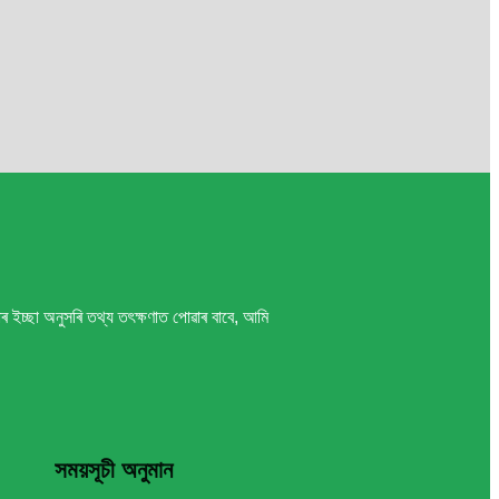
ইচ্ছা অনুসৰি তথ্য তৎক্ষণাত পোৱাৰ বাবে, আমি
সময়সূচী অনুমান