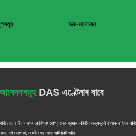
ুলসমূহ
আত্ম-মনোনয়ন
আবেদনসমূহ
DAS এণ্টেনাৰ বাবে
ন পৰিৱেশত। ইয়াৰ সক্ষমতা বিশ্বাসযোগ্য সেৱা প্ৰদান কৰিবলৈ অভ্যন্তৰীণ আৰু বাহ্যিক পৰ
ন, নগৰ এলাকা, জরুৰী সেৱা আৰু স্মাৰ্ট চিটি আদি।.