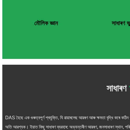
মৌলিক জ্ঞান
সাধাৰণ ভ
সাধাৰণ
DAS হৈছে এক গুৰুত্বপূর্ণ প্ৰযুক্তি, যি ৱায়াৰলেছ আৱৰণ আৰু ক্ষমতা বৃদ্ধি কৰে কঠি
অতি আৱশ্যক। ইয়াত কিছু সাধাৰণ ব্যৱহাৰ: অভ্যন্তৰীণ আৱৰণ, জনসাধাৰণ স্থান, পৰিবহ