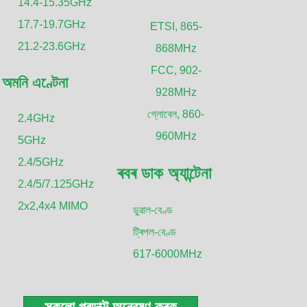
নিয়ন্ত্ৰক নেটৱৰ্কৰ পৰা 5G সংকেত গ্ৰহণ কৰে আৰু এণ্টেনালৈ বিতৰণ কৰে, ন
14.4-15.35GHz
সংকেত প্ৰাপ্ত হয়।.
17.7-19.7GHz
ETSI, 865-
21.2-23.6GHz
868MHz
বাহ্যিক DAS এণ্টেনাসমূহ, আনহাতে, 5G আৱৰণ বিস্তাৰ কৰিবলৈ ব্যৱহৃত হয় ব
FCC, 902-
আৰু নগৰ পৰিৱেশ। এই এণ্টেনাসমূহ সাধাৰণতে পোল, পথৰ পোহৰ বা ছাদত স
অমনি এণ্টেনা
928MHz
এইবোৰ বাহ্যিক পৰিৱেশৰ চেলেঞ্জসমূহ, যেনে সংকেতৰ হস্তক্ষেপ আৰু বাধাসম
গ্লোবেল, 860-
2.4GHz
বিশ্বাসযোগ্য 5G সংকেত প্ৰদান কৰি ব্যৱহাৰকাৰীসকলৰ আশেপাশত।.
960MHz
5GHz
2.4/5GHz
কোট চাওক
অধি
ৰবৰ ডাক অ্যান্টেনা
2.4/5/7.125GHz
2x2,4x4 MIMO
ডুৱাল-বেণ্ড
ট্ৰিপল-বেণ্ড
617-6000MHz
সকলো প্ৰডাক্ট অন্বেষণ কৰক