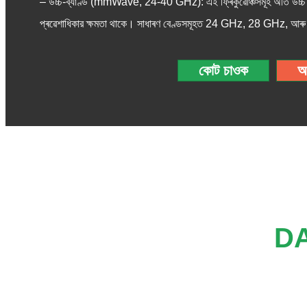
– উচ্চ-ব্যাণ্ড (mmWave, 24-40 GHz): এই ফ্ৰিকুৱেঞ্চিসমূহ অতি উচ্চ ডে
প্ৰৱেশাধিকার ক্ষমতা থাকে। সাধাৰণ বেণ্ডসমূহত 24 GHz, 28 GHz, আৰু
কোট চাওক
অ
DA