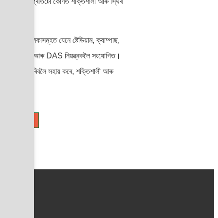
িশ্চিত কৰে যে প্ৰতিটো কোণত শক্তিশালী আৰু স্থিৰ
াহ্যিক এলেকাসমূহত যেনে ষ্টেডিয়াম, ক্যাম্পাছ,
্থাপন কৰা হয় আৰু DAS নিয়ন্ত্ৰকলৈ সংযোগিত।
ূহ, অতিক্ৰম কৰিবলৈ সহায় কৰে, শক্তিশালী আৰু
ক জানক